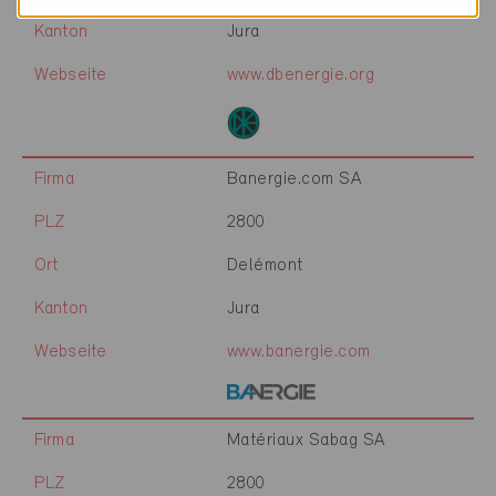
Kanton
Jura
Webseite
www.dbenergie.org
Firma
Banergie.com SA
PLZ
2800
Ort
Delémont
Kanton
Jura
Webseite
www.banergie.com
Firma
Matériaux Sabag SA
PLZ
2800