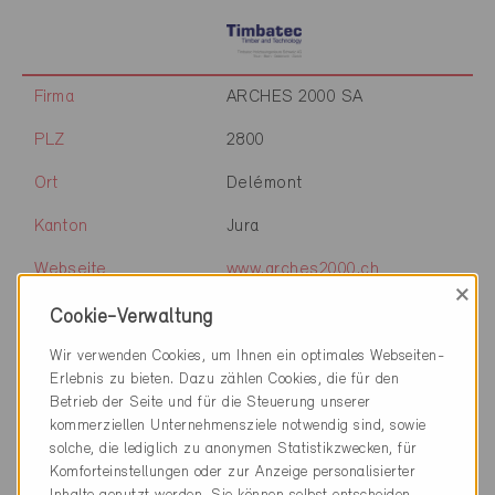
Firma
ARCHES 2000 SA
PLZ
2800
Ort
Delémont
Kanton
Jura
Webseite
www.arches2000.ch
×
Cookie-Verwaltung
Wir verwenden Cookies, um Ihnen ein optimales Webseiten-
Firma
Planair SA
Erlebnis zu bieten. Dazu zählen Cookies, die für den
PLZ
2800
Betrieb der Seite und für die Steuerung unserer
kommerziellen Unternehmensziele notwendig sind, sowie
Ort
Delémont
solche, die lediglich zu anonymen Statistikzwecken, für
Komforteinstellungen oder zur Anzeige personalisierter
Kanton
Jura