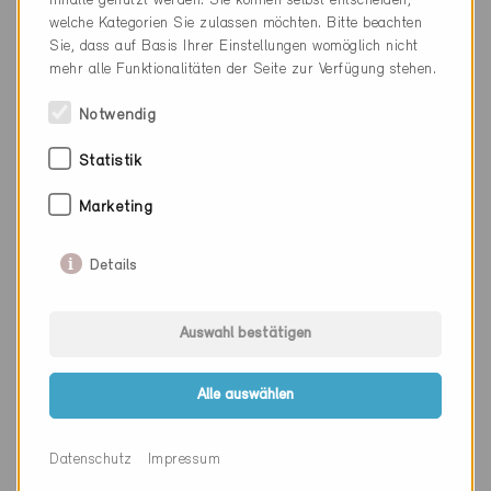
Inhalte genutzt werden. Sie können selbst entscheiden,
welche Kategorien Sie zulassen möchten. Bitte beachten
Webseite
www.planair.ch
Sie, dass auf Basis Ihrer Einstellungen womöglich nicht
mehr alle Funktionalitäten der Seite zur Verfügung stehen.
Notwendig
Firma
Climagel SA
Statistik
PLZ
2800
Marketing
Ort
Delémont
Kanton
Jura
Details
Webseite
www.climagel.ch
Auswahl bestätigen
Firma
DB ENERGIE
Alle auswählen
PLZ
2800
Datenschutz
Impressum
Ort
Delémont