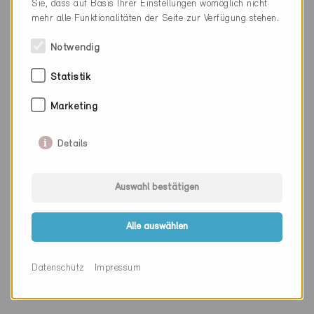
Sie, dass auf Basis Ihrer Einstellungen womöglich nicht
Webseite
www.iep-ingenieure.ch
mehr alle Funktionalitäten der Seite zur Verfügung stehen.
Notwendig
Firma
EIFFAGE SUISSE AG
Statistik
PLZ
9016
Marketing
Ort
St. Gallen
Details
Kanton
St. Gallen
Webseite
Auswahl bestätigen
Alle auswählen
Firma
Sanitas Troesch AG
PLZ
9016
Datenschutz
Impressum
Ort
St. Gallen