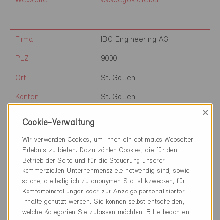
Webseite
www.egokiefer.ch
Firma
IBG Engineering AG
PLZ
9000
Ort
St. Gallen
Kanton
St. Gallen
×
Webseite
www.ibg.ch
Cookie-Verwaltung
Wir verwenden Cookies, um Ihnen ein optimales Webseiten-
Erlebnis zu bieten. Dazu zählen Cookies, die für den
Firma
IEP Ingenieure AG
Betrieb der Seite und für die Steuerung unserer
kommerziellen Unternehmensziele notwendig sind, sowie
PLZ
9015
solche, die lediglich zu anonymen Statistikzwecken, für
Komforteinstellungen oder zur Anzeige personalisierter
Ort
St. Gallen
Inhalte genutzt werden. Sie können selbst entscheiden,
welche Kategorien Sie zulassen möchten. Bitte beachten
Kanton
St. Gallen