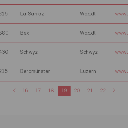
315
La Sarraz
Waadt
www.
880
Bex
Waadt
www.
430
Schwyz
Schwyz
www.
215
Beromünster
Luzern
www.
16
17
18
19
20
21
22