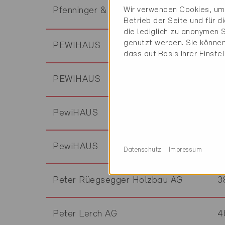
Wir verwenden Cookies, um 
Pfenninger & Partner AG
8
Betrieb der Seite und für 
die lediglich zu anonymen S
genutzt werden. Sie können
PEWIHAUS
5
dass auf Basis Ihrer Einste
PEWIHAUS
8
PewiHAUS
8
PewiHAUS
8
Datenschutz
Impressum
Peter Rüegsegger Holzbau AG
3
Peter Lerch AG
4