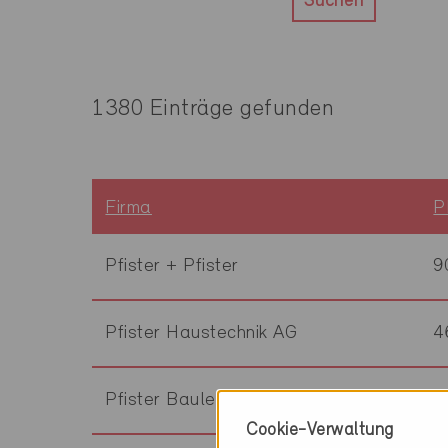
Suchen
1380 Einträge gefunden
Firma
P
Pfister + Pfister
9
Pfister Haustechnik AG
4
Pfister Bauleitung
8
Cookie-Verwaltung