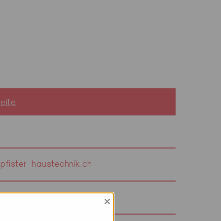
eite
fister-haustechnik.ch
fisterbauleitung.ch
×