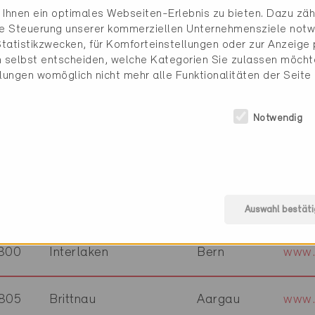
Ihnen ein optimales Webseiten-Erlebnis zu bieten. Dazu zähl
045
Zürich
Zürich
www.
die Steuerung unserer kommerziellen Unternehmensziele notw
tatistikzwecken, für Komforteinstellungen oder zur Anzeige p
 selbst entscheiden, welche Kategorien Sie zulassen möchte
737
Menziken
Aargau
www.
llungen womöglich nicht mehr alle Funktionalitäten der Seite
320
Fehraltorf
Zürich
www.
Notwendig
474
Dinhard
Zürich
www.
552
Felben-Wellhausen
Thurgau
www.
Auswahl bestäti
800
Interlaken
Bern
www.
805
Brittnau
Aargau
www.