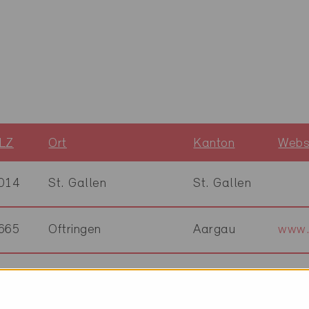
LZ
Ort
Kanton
Webs
014
St. Gallen
St. Gallen
665
Oftringen
Aargau
www.p
133
Esslingen
Zürich
www.p