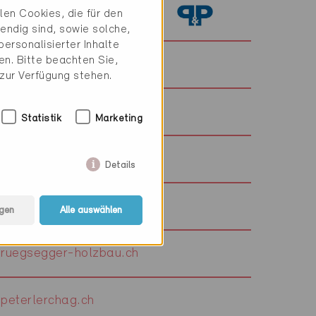
en Cookies, die für den
pfenninger-partner.com
endig sind, sowie solche,
ersonalisierter Inhalte
n. Bitte beachten Sie,
pewihaus.ch
 zur Verfügung stehen.
pewihaus.ch
Statistik
Marketing
pewihaus.ch
Details
pewihaus.ch
gen
Alle auswählen
ruegsegger-holzbau.ch
peterlerchag.ch