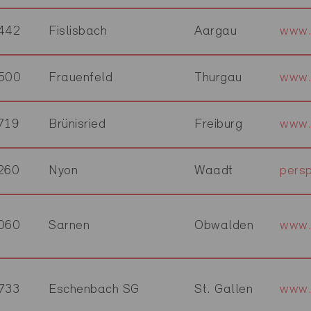
442
Fislisbach
Aargau
www.
500
Frauenfeld
Thurgau
www.
719
Brünisried
Freiburg
www.
260
Nyon
Waadt
persp
060
Sarnen
Obwalden
www.
733
Eschenbach SG
St. Gallen
www.