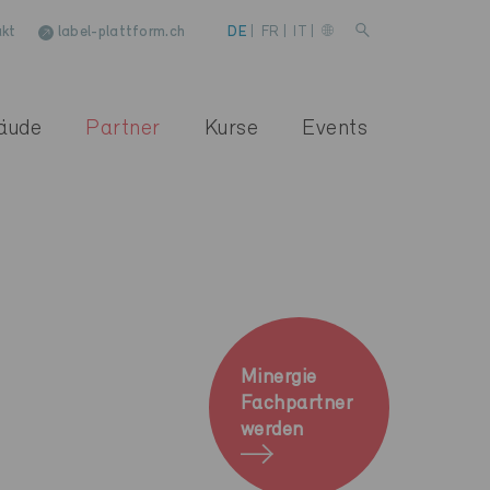
kt
label-plattform.ch
DE
|
FR
|
IT
|
äude
Partner
Kurse
Events
Minergie
Fachpartner
werden