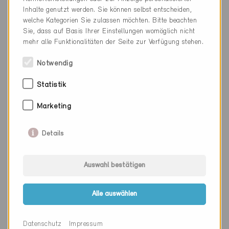
Kanton
Zürich
Inhalte genutzt werden. Sie können selbst entscheiden,
welche Kategorien Sie zulassen möchten. Bitte beachten
Webseite
www.holzerkobler.com
Sie, dass auf Basis Ihrer Einstellungen womöglich nicht
mehr alle Funktionalitäten der Seite zur Verfügung stehen.
Notwendig
Firma
Nigg Architektur GmbH
Statistik
PLZ
8004
Marketing
Ort
Zürich
Kanton
Zürich
Details
Webseite
www.nigg-arch.ch
Auswahl bestätigen
Alle auswählen
Firma
Rickenbacher Zimmerli
Architektur GmbH
Datenschutz
Impressum
PLZ
8004