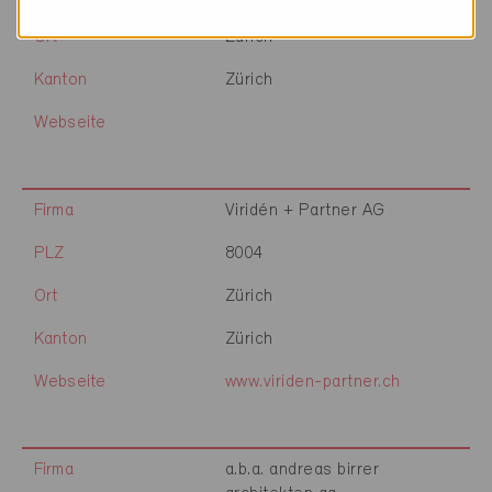
Ort
Zürich
Kanton
Zürich
Webseite
Firma
Viridén + Partner AG
PLZ
8004
Ort
Zürich
Kanton
Zürich
Webseite
www.viriden-partner.ch
Firma
a.b.a. andreas birrer