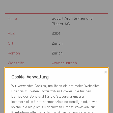
Firma
Bauart Architekten und
Planer AG
PLZ
8004
Ort
Zürich
Kanton
Zürich
Webseite
www.bauart.ch
×
Cookie-Verwaltung
Wir verwenden Cookies, um Ihnen ein optimales Webseiten-
Firma
Holzer Kobler Architekturen
Erlebnis zu bieten. Dazu zählen Cookies, die für den
Betrieb der Seite und für die Steuerung unserer
PLZ
8004
kommerziellen Unternehmensziele notwendig sind, sowie
Ort
Zürich
solche, die lediglich zu anonymen Statistikzwecken, für
Komforteinstellungen oder zur Anzeige personalisierter