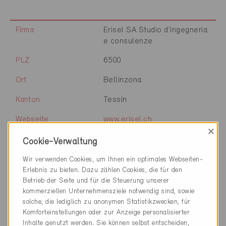
Firma
Erisel SA Studio d'ingegneria
e consulenze
PLZ
6500
Ort
Bellinzona
Kanton
Tessin
Webseite
www.erisel.ch
×
Cookie-Verwaltung
Firma
Evolve SA
Wir verwenden Cookies, um Ihnen ein optimales Webseiten-
Erlebnis zu bieten. Dazu zählen Cookies, die für den
PLZ
6500
Betrieb der Seite und für die Steuerung unserer
kommerziellen Unternehmensziele notwendig sind, sowie
Ort
Bellinzona
solche, die lediglich zu anonymen Statistikzwecken, für
Komforteinstellungen oder zur Anzeige personalisierter
Kanton
Tessin
Inhalte genutzt werden. Sie können selbst entscheiden,