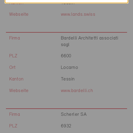
Kanton
Tessin
Webseite
www.lands.swiss
Firma
Bardelli Architetti associati
sagl
PLZ
6600
Ort
Locarno
Kanton
Tessin
Webseite
www.bardelli.ch
Firma
Scherler SA
PLZ
6932