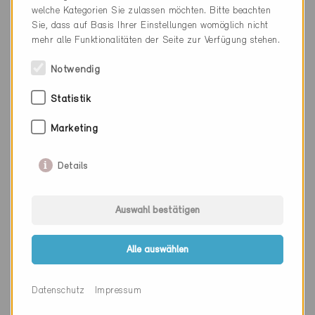
welche Kategorien Sie zulassen möchten. Bitte beachten
Webseite
Sie, dass auf Basis Ihrer Einstellungen womöglich nicht
mehr alle Funktionalitäten der Seite zur Verfügung stehen.
Notwendig
Firma
GRG Carpenteria sagl
Statistik
PLZ
6595
Ort
Riazzino
Marketing
Kanton
Tessin
Details
Webseite
www.grgcarpenteria.ch
Auswahl bestätigen
Firma
LANDS
Alle auswählen
PLZ
6963
Datenschutz
Impressum
Ort
Cureggia