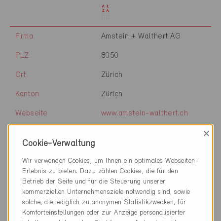
Firma
Amstein + Walthert AG
PLZ
8050
Ort
Zürich
Kanton
Zürich
Webseite
www.amstein-walthert.ch
×
Cookie-Verwaltung
Firma
Amstein + Walthert AG
Wir verwenden Cookies, um Ihnen ein optimales Webseiten-
Erlebnis zu bieten. Dazu zählen Cookies, die für den
PLZ
8500
Betrieb der Seite und für die Steuerung unserer
Ort
Frauenfeld
kommerziellen Unternehmensziele notwendig sind, sowie
solche, die lediglich zu anonymen Statistikzwecken, für
Kanton
Thurgau
Komforteinstellungen oder zur Anzeige personalisierter