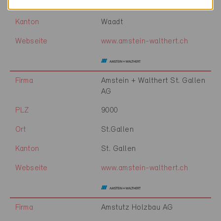
Ort
Lausanne
Kanton
Waadt
Webseite
www.amstein-walthert.ch
Firma
Amstein + Walthert St. Gallen
AG
PLZ
9000
Ort
St.Gallen
Kanton
St. Gallen
Webseite
www.amstein-walthert.ch
Firma
Amstutz Holzbau AG