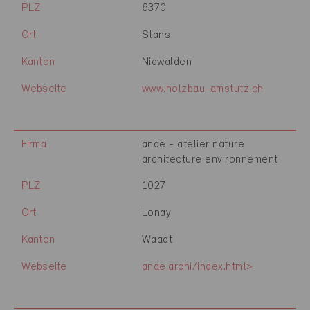
PLZ
6370
Ort
Stans
Kanton
Nidwalden
Webseite
www.holzbau-amstutz.ch
Firma
anae - atelier nature
architecture environnement
PLZ
1027
Ort
Lonay
Kanton
Waadt
Webseite
anae.archi/index.html>