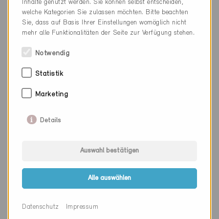
Inhalte genutzt werden. Sie können selbst entscheiden,
Webseite
www.amstein-walthert.ch
welche Kategorien Sie zulassen möchten. Bitte beachten
Sie, dass auf Basis Ihrer Einstellungen womöglich nicht
mehr alle Funktionalitäten der Seite zur Verfügung stehen.
Firma
Amstein + Walthert Genève
Notwendig
SA
Statistik
PLZ
1203
Marketing
Ort
Genève
Kanton
Genf
Details
Webseite
www.amstein-walthert.ch
Auswahl bestätigen
Firma
Amstein + Walthert Lausanne
Alle auswählen
SA
PLZ
1006
Datenschutz
Impressum