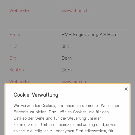
Webseite
www.gtiag.ch
Firma
RMB Engineering AG Bern
PLZ
3011
Ort
Bern
Kanton
Bern
Webseite
www.rmb.ch
×
Cookie-Verwaltung
Wir verwenden Cookies, um Ihnen ein optimales Webseiten-
Firma
SBB AG
Erlebnis zu bieten. Dazu zählen Cookies, die für den
PLZ
3000
Betrieb der Seite und für die Steuerung unserer
kommerziellen Unternehmensziele notwendig sind, sowie
Ort
Bern
solche, die lediglich zu anonymen Statistikzwecken, für