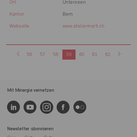
Ort
Unterseen
Kanton
Bern
Webseite
www.ateliermarti.ch
56
57
58
59
60
61
62
Mit Minergie vernetzen
Newsletter abonnieren