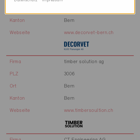
Datenschutz
Impressum
Ort
Bern
Kanton
Bern
Webseite
www.decorvet-bern.ch
Firma
timber solution ag
PLZ
3006
Ort
Bern
Kanton
Bern
Webseite
www.timbersoultion.ch