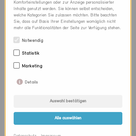
Komforteinstellungen oder zur Anzeige personalisierter
Kanton
Bern
Inhalte genutzt werden. Sie können selbst entscheiden,
welche Kategorien Sie zulassen möchten. Bitte beachten
Webseite
www.sbb-immobilien.ch
Sie, dass auf Basis Ihrer Einstellungen womöglich nicht
mehr alle Funktionalitäten der Seite zur Verfügung stehen.
Notwendig
Firma
Hector Egger Holzbau AG
Statistik
PLZ
4901
Ort
Langenthal
Marketing
Kanton
Bern
Details
Webseite
Auswahl bestätigen
Firma
DECORVET HLKS Planungen
Alle auswählen
AG
PLZ
3007