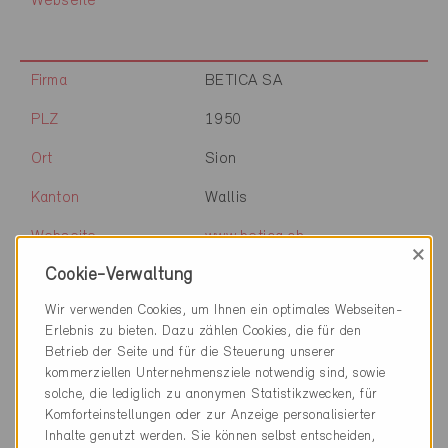
Webseite
Firma
BETICA SA
PLZ
1950
Ort
Sion
Kanton
Wallis
Webseite
www.betica.ch
×
Cookie-Verwaltung
Wir verwenden Cookies, um Ihnen ein optimales Webseiten-
Firma
Technitherm - Yannick
Erlebnis zu bieten. Dazu zählen Cookies, die für den
Rossier Sàrl
Betrieb der Seite und für die Steuerung unserer
kommerziellen Unternehmensziele notwendig sind, sowie
PLZ
1950
solche, die lediglich zu anonymen Statistikzwecken, für
Komforteinstellungen oder zur Anzeige personalisierter
Ort
Sion
Inhalte genutzt werden. Sie können selbst entscheiden,