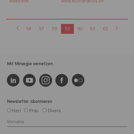
Webseite
www.buchardbois.ch
56
57
58
59
60
61
62
Mit Minergie vernetzen
Newsletter abonnieren
Herr
Frau
Divers