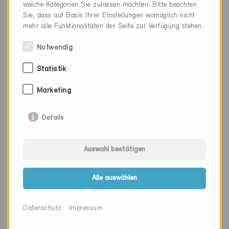
Kanton
Wallis
welche Kategorien Sie zulassen möchten. Bitte beachten
Sie, dass auf Basis Ihrer Einstellungen womöglich nicht
Webseite
www.technitherm.ch
mehr alle Funktionalitäten der Seite zur Verfügung stehen.
Notwendig
Firma
Enerconseil SA
Statistik
PLZ
1950
Marketing
Ort
Sion
Details
Kanton
Wallis
Webseite
www.enerconseil.ch
Auswahl bestätigen
Alle auswählen
Firma
VHTechnic Sàrl
Datenschutz
Impressum
PLZ
1950