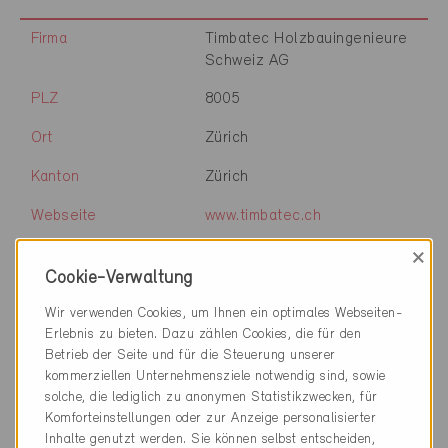
Firma
Timbatec Holzbauingenieure
Schweiz AG
PLZ
8005
Ort
Zürich
Kanton
Zürich
Webseite
www.timbatec.ch
×
Cookie-Verwaltung
Firma
Timbatec Holzbauingenieure
Wir verwenden Cookies, um Ihnen ein optimales Webseiten-
Schweiz AG
Erlebnis zu bieten. Dazu zählen Cookies, die für den
Betrieb der Seite und für die Steuerung unserer
PLZ
3012
kommerziellen Unternehmensziele notwendig sind, sowie
solche, die lediglich zu anonymen Statistikzwecken, für
Ort
Bern
Komforteinstellungen oder zur Anzeige personalisierter
Inhalte genutzt werden. Sie können selbst entscheiden,