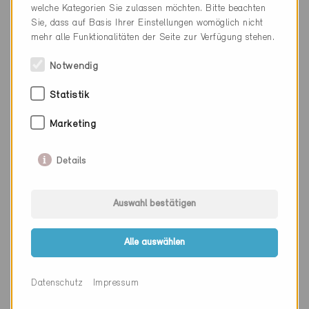
Kanton
Bern
welche Kategorien Sie zulassen möchten. Bitte beachten
Sie, dass auf Basis Ihrer Einstellungen womöglich nicht
Webseite
mehr alle Funktionalitäten der Seite zur Verfügung stehen.
Notwendig
Firma
Timbatec ingénieurs bois SA
Statistik
PLZ
2800
Marketing
Ort
Delémont
Details
Kanton
Jura
Webseite
www.timbatec.ch
Auswahl bestätigen
Alle auswählen
Firma
timber solution ag
Datenschutz
Impressum
PLZ
3006