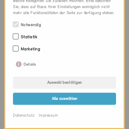
welche Kategorien Sie zulassen möchten. Bitte beachten
Webseite
www.unit.ch
Sie, dass auf Basis Ihrer Einstellungen womöglich nicht
mehr alle Funktionalitäten der Seite zur Verfügung stehen.
Notwendig
Firma
Unit Architekten AG
Statistik
PLZ
6052
Marketing
Ort
Hergiswil NW
Kanton
Nidwalden
Details
Webseite
www.unit.ch
Auswahl bestätigen
Firma
Universal
Alle auswählen
Gebäudemanagement AG
PLZ
3800
Datenschutz
Impressum
Ort
Interlaken