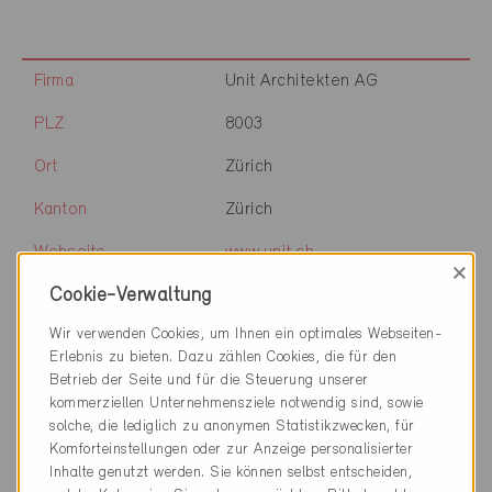
Firma
Unit Architekten AG
PLZ
8003
Ort
Zürich
Kanton
Zürich
Webseite
www.unit.ch
×
Cookie-Verwaltung
Wir verwenden Cookies, um Ihnen ein optimales Webseiten-
Firma
Unit Architekten AG
Erlebnis zu bieten. Dazu zählen Cookies, die für den
Betrieb der Seite und für die Steuerung unserer
PLZ
6204
kommerziellen Unternehmensziele notwendig sind, sowie
Ort
Sempach
solche, die lediglich zu anonymen Statistikzwecken, für
Komforteinstellungen oder zur Anzeige personalisierter
Kanton
Luzern
Inhalte genutzt werden. Sie können selbst entscheiden,