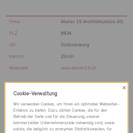
Firma
Atelier 19 Architekturbüro AG
PLZ
8824
Ort
Schönenberg
Kanton
Zürich
Webseite
www.atelier19.ch
×
Firma
Atelier 78 sàrl
Cookie-Verwaltung
PLZ
1618
Wir verwenden Cookies, um Ihnen ein optimales Webseiten-
Erlebnis zu bieten. Dazu zählen Cookies, die für den
Ort
Châtel-St-Denis
Betrieb der Seite und für die Steuerung unserer
kommerziellen Unternehmensziele notwendig sind, sowie
Kanton
Freiburg
solche, die lediglich zu anonymen Statistikzwecken, für