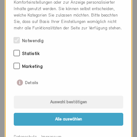
Komforteinstellungen oder zur Anzeige personalisierter
Webseite
www.atelier78.ch
Inhalte genutzt werden. Sie können selbst entscheiden,
welche Kategorien Sie zulassen möchten. Bitte beachten
Sie, dass auf Basis Ihrer Einstellungen womöglich nicht
mehr alle Funktionalitäten der Seite zur Verfügung stehen.
Firma
Atelier d'Architecture A3 SA
Notwendig
PLZ
1630
Statistik
Ort
Bulle
Marketing
Kanton
Freiburg
Webseite
www.atelier-a3.ch
Details
Auswahl bestätigen
Firma
ATELIER D'ARCHITECTURE
ARCOPRO SA
Alle auswählen
PLZ
1030
Ort
Bussigny