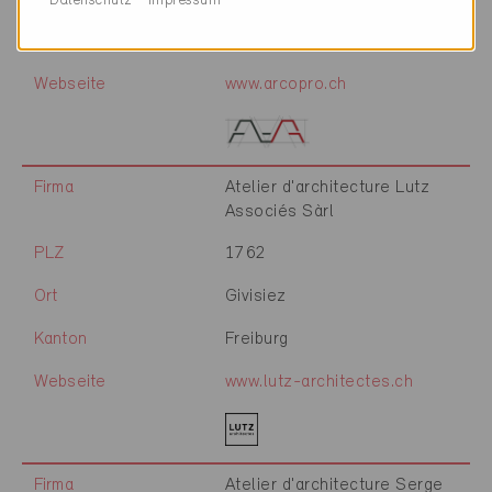
Datenschutz
Impressum
Kanton
Waadt
Webseite
www.arcopro.ch
Firma
Atelier d'architecture Lutz
Associés Sàrl
PLZ
1762
Ort
Givisiez
Kanton
Freiburg
Webseite
www.lutz-architectes.ch
Firma
Atelier d'architecture Serge