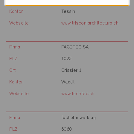
Ort
Biasca
Kanton
Tessin
Webseite
www.trisconiarchitettura.ch
Firma
FACETEC SA
PLZ
1023
Ort
Crissier 1
Kanton
Waadt
Webseite
www.facetec.ch
Firma
fachplanwerk ag
PLZ
6060