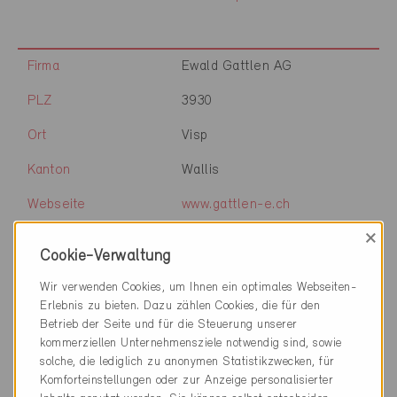
Firma
Ewald Gattlen AG
PLZ
3930
Ort
Visp
Kanton
Wallis
Webseite
www.gattlen-e.ch
×
Cookie-Verwaltung
Firma
EWS AG
Wir verwenden Cookies, um Ihnen ein optimales Webseiten-
Erlebnis zu bieten. Dazu zählen Cookies, die für den
PLZ
6438
Betrieb der Seite und für die Steuerung unserer
kommerziellen Unternehmensziele notwendig sind, sowie
Ort
Ibach
solche, die lediglich zu anonymen Statistikzwecken, für
Kanton
Schwyz
Komforteinstellungen oder zur Anzeige personalisierter