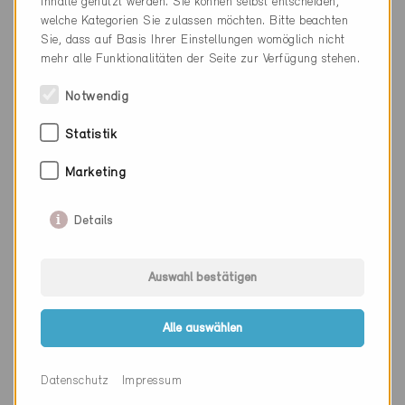
Inhalte genutzt werden. Sie können selbst entscheiden,
Webseite
www.ews.ch
welche Kategorien Sie zulassen möchten. Bitte beachten
Sie, dass auf Basis Ihrer Einstellungen womöglich nicht
mehr alle Funktionalitäten der Seite zur Verfügung stehen.
Firma
ExpEduCon GmbH
Notwendig
PLZ
9435
Statistik
Ort
Heerbrugg
Marketing
Kanton
St. Gallen
Details
Webseite
www.expeducon.ch
Auswahl bestätigen
Firma
Fabio Trisconi Architettura
Alle auswählen
Sagl
PLZ
6710
Datenschutz
Impressum