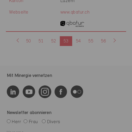
Kanton
Luzern
Webseite
www.qbatur.ch
50
51
52
53
54
55
56
Mit Minergie vernetzen
Newsletter abonnieren
Herr
Frau
Divers