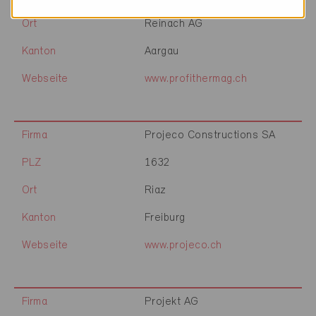
Ort
Reinach AG
Kanton
Aargau
Webseite
www.profithermag.ch
Firma
Projeco Constructions SA
PLZ
1632
Ort
Riaz
Kanton
Freiburg
Webseite
www.projeco.ch
Firma
Projekt AG