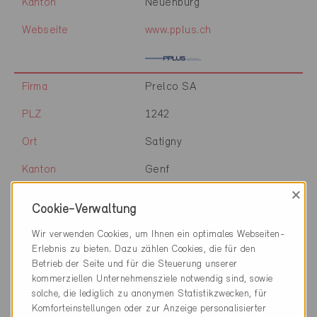
Kanton
Neuenburg
Webseite
www.pplus.ch
Firma
Prelco SA
PLZ
1242
Ort
Satigny
Kanton
Genf
×
Webseite
Cookie-Verwaltung
Wir verwenden Cookies, um Ihnen ein optimales Webseiten-
Erlebnis zu bieten. Dazu zählen Cookies, die für den
Firma
preluce ag
Betrieb der Seite und für die Steuerung unserer
kommerziellen Unternehmensziele notwendig sind, sowie
PLZ
8006
solche, die lediglich zu anonymen Statistikzwecken, für
Ort
Zürich
Komforteinstellungen oder zur Anzeige personalisierter