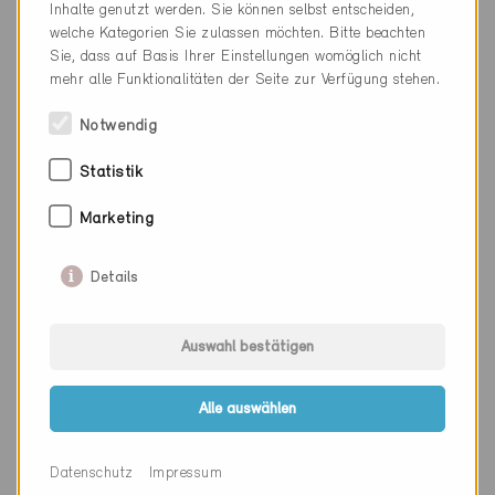
Inhalte genutzt werden. Sie können selbst entscheiden,
Kanton
Zürich
welche Kategorien Sie zulassen möchten. Bitte beachten
Sie, dass auf Basis Ihrer Einstellungen womöglich nicht
Webseite
www.preluce.ch
mehr alle Funktionalitäten der Seite zur Verfügung stehen.
Notwendig
Firma
PRO. Architektur AG
Statistik
PLZ
8542
Marketing
Ort
Wiesendangen
Details
Kanton
Zürich
Webseite
www.pro-architektur.ch
Auswahl bestätigen
Alle auswählen
Firma
Profitherm AG Isolationen &
Sanierungen
Datenschutz
Impressum
PLZ
5734