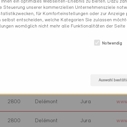
Ihnen ein optimales Webseiten-Erlebnis zu bieten. Dazu zähl
2852
Courtételle
Jura
www
die Steuerung unserer kommerziellen Unternehmensziele notw
tatistikzwecken, für Komforteinstellungen oder zur Anzeige p
 selbst entscheiden, welche Kategorien Sie zulassen möchte
2852
Courtételle
Jura
www.
llungen womöglich nicht mehr alle Funktionalitäten der Seite
Notwendig
2800
Delémont
Jura
www
2900
Porrentruy
Jura
www.
Auswahl bestäti
2900
Porrentruy
Jura
www
2800
Delémont
Jura
www
2800
Delémont
Jura
www