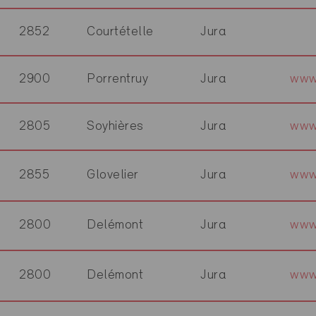
2852
Courtételle
Jura
2900
Porrentruy
Jura
www
2805
Soyhières
Jura
www.
2855
Glovelier
Jura
www
2800
Delémont
Jura
www
2800
Delémont
Jura
www