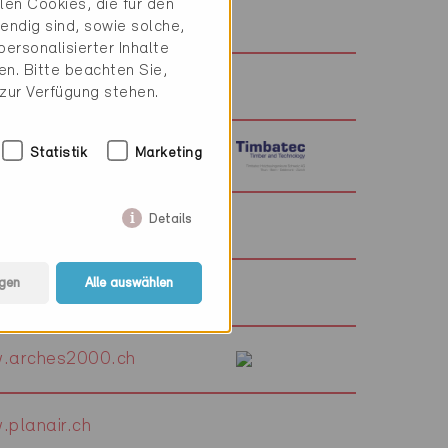
en Cookies, die für den
.jean-chatelain.ch
endig sind, sowie solche,
ersonalisierter Inhalte
n. Bitte beachten Sie,
joliat.ch
 zur Verfügung stehen.
Statistik
Marketing
.timbatec.ch
Details
projelectro.ch
gen
Alle auswählen
.gazsa.ch
.arches2000.ch
.planair.ch