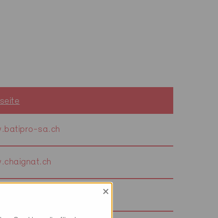
seite
.batipro-sa.ch
.chaignat.ch
×
.domofen.ch