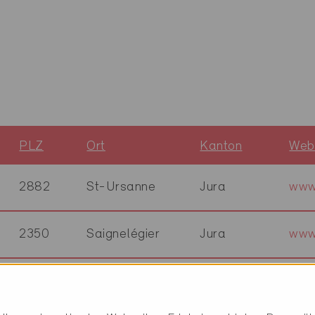
PLZ
Ort
Kanton
Web
2882
St-Ursanne
Jura
www
2350
Saignelégier
Jura
www
2950
Courgenay
Jura
www