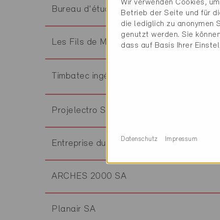
Wir verwenden Cookies, um 
Bureau d'étude Jean Chatelain Sàrl
Betrieb der Seite und für 
die lediglich zu anonymen S
genutzt werden. Sie können
Les Fils de Marc Joliat SA
dass auf Basis Ihrer Einste
Timbatec ingénieurs bois SA
Projelectro SA
Datenschutz
Impressum
Entreprise du Gaz SA
ARCHES 2000 SA
Planair SA