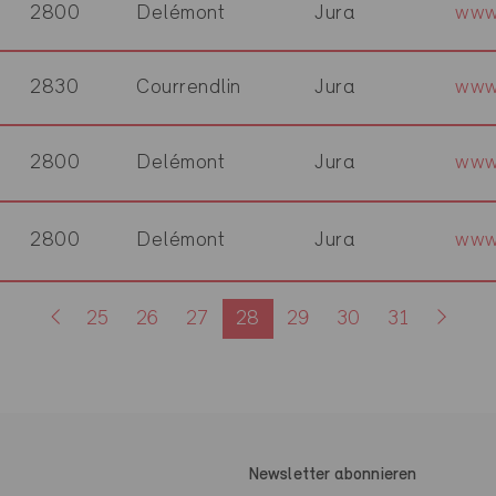
2800
Delémont
Jura
www
2830
Courrendlin
Jura
www
2800
Delémont
Jura
www
2800
Delémont
Jura
www.
25
26
27
28
29
30
31
Newsletter abonnieren