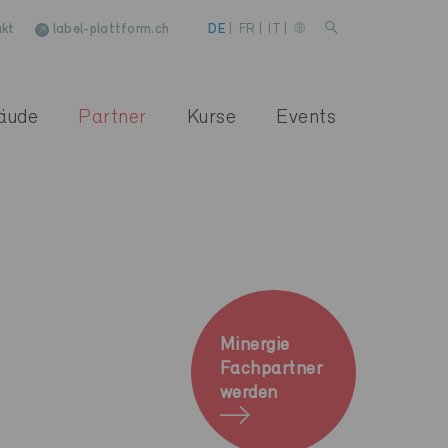
kt
label-plattform.ch
DE
|
FR
|
IT
|
äude
Partner
Kurse
Events
Minergie
Fachpartner
werden