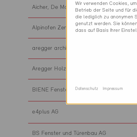
Wir verwenden Cookies, um 
Aicher, De Martin, Zweng AG
Betrieb der Seite und für 
die lediglich zu anonymen S
genutzt werden. Sie können
Alpinofen Zentralschweiz AG
dass auf Basis Ihrer Einste
aregger architekten ag
Aregger Holzbau GmbH
Datenschutz
Impressum
BIENE Fenster AG
e4plus AG
BS Fenster und Türenbau AG