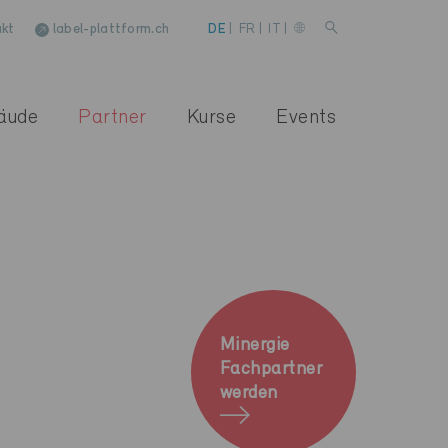
kt
label-plattform.ch
DE
|
FR
|
IT
|
äude
Partner
Kurse
Events
Minergie
Fachpartner
werden