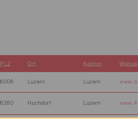
PLZ
Ort
Kanton
Websei
6006
Luzern
Luzern
www.a2
6280
Hochdorf
Luzern
www.4
6021
Emmenbrücke
Luzern