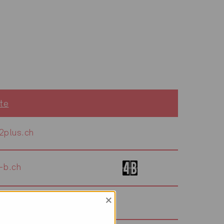
te
plus.ch
-b.ch
×