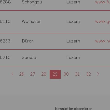
6288
Schongau
Luzern
www.fu
6110
Wolhusen
Luzern
www.g
6233
Büron
Luzern
www.ho
6210
Sursee
Luzern
26
27
28
29
30
31
32
Newsletter abonnieren