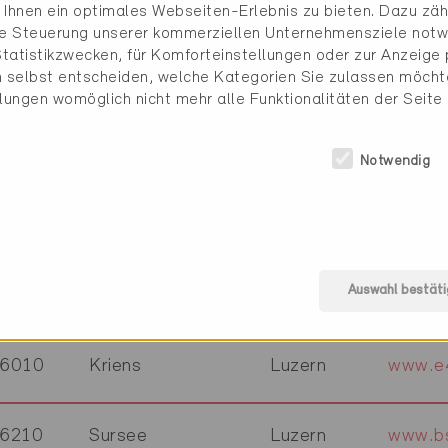
Ihnen ein optimales Webseiten-Erlebnis zu bieten. Dazu zähl
6006
Luzern
Luzern
www.a
die Steuerung unserer kommerziellen Unternehmensziele notw
tatistikzwecken, für Komforteinstellungen oder zur Anzeige p
 selbst entscheiden, welche Kategorien Sie zulassen möchte
6014
Luzern
Luzern
www.al
llungen womöglich nicht mehr alle Funktionalitäten der Seite
6018
Buttisholz
Luzern
www.ar
Notwendig
6274
Eschenbach LU
Luzern
www.ar
Auswahl bestäti
6235
Winikon
Luzern
www.bi
6010
Kriens
Luzern
www.e4
6210
Sursee
Luzern
www.bs