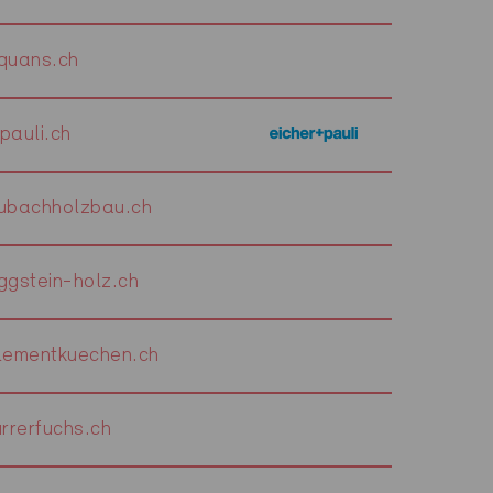
quans.ch
pauli.ch
bachholzbau.ch
gstein-holz.ch
ementkuechen.ch
rrerfuchs.ch