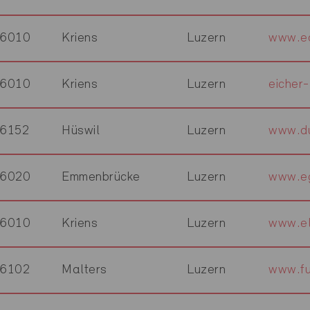
6010
Kriens
Luzern
www.e
6010
Kriens
Luzern
eicher-
6152
Hüswil
Luzern
www.du
6020
Emmenbrücke
Luzern
www.eg
6010
Kriens
Luzern
www.el
6102
Malters
Luzern
www.fu