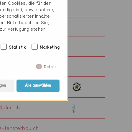
en Cookies, die für den
dz.ch
endig sind, sowie solche,
ersonalisierter Inhalte
n. Bitte beachten Sie,
pinofen.ch
 zur Verfügung stehen.
egger-architekten.ch
Statistik
Marketing
eggerholzbau.ch
Details
gen
Alle auswählen
ene-fenster.ch
plus.ch
-fensterbau.ch