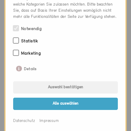
Kanton
Luzern
welche Kategorien Sie zulassen möchten. Bitte beachten
Sie, dass auf Basis Ihrer Einstellungen womöglich nicht
Webseite
www.beplus-architekten.ch
mehr alle Funktionalitäten der Seite zur Verfügung stehen.
Notwendig
Firma
Martinelli + Menti AG
Statistik
PLZ
6003
Marketing
Ort
Luzern
Details
Kanton
Luzern
Webseite
www.martinellimenti.ch
Auswahl bestätigen
Alle auswählen
Firma
Massplan AG
PLZ
6017
Datenschutz
Impressum
Ort
Ruswil