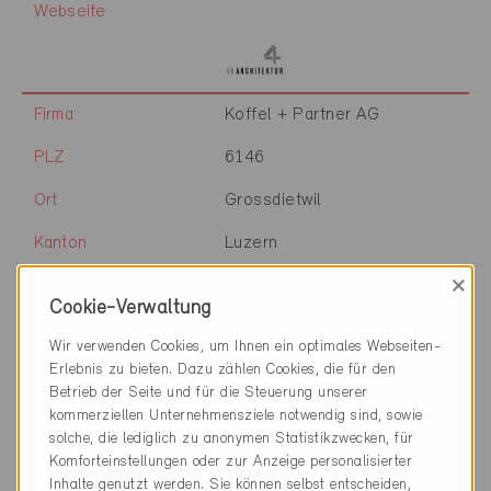
Webseite
Firma
Koffel + Partner AG
PLZ
6146
Ort
Grossdietwil
Kanton
Luzern
×
Webseite
www.koffel-baupartner.ch
Cookie-Verwaltung
Wir verwenden Cookies, um Ihnen ein optimales Webseiten-
Erlebnis zu bieten. Dazu zählen Cookies, die für den
Firma
beplus Architekten AG
Betrieb der Seite und für die Steuerung unserer
kommerziellen Unternehmensziele notwendig sind, sowie
PLZ
6246
solche, die lediglich zu anonymen Statistikzwecken, für
Ort
Altishofen
Komforteinstellungen oder zur Anzeige personalisierter
Inhalte genutzt werden. Sie können selbst entscheiden,