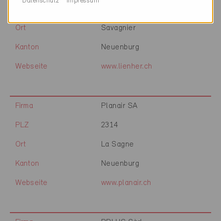
Datenschutz
Impressum
PLZ
2065
Ort
Savagnier
Kanton
Neuenburg
Webseite
www.lienher.ch
Firma
Planair SA
PLZ
2314
Ort
La Sagne
Kanton
Neuenburg
Webseite
www.planair.ch