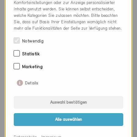
Komforteinstellungen oder zur Anzeige personalisierter
Inhalte genutzt werden. Sie können selbst entscheiden,
Kanton
Neuenburg
welche Kategorien Sie zulassen möchten. Bitte beachten
Sie, dass auf Basis Ihrer Einstellungen womöglich nicht
Webseite
www.dpcsa.ch
mehr alle Funktionalitäten der Seite zur Verfügung stehen.
Notwendig
Firma
Gaille Construction SA
Statistik
PLZ
2027
Marketing
Ort
Fresens
Details
Kanton
Neuenburg
Webseite
www.gaille.ch
Auswahl bestätigen
Alle auswählen
Firma
Lienher SA Fabrique de
fenêtres