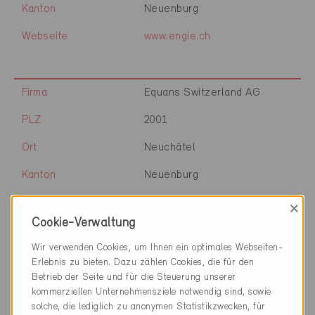
Kanton
Neuenburg
Webseite
www.engie.ch
Firma
Equans Switzerland AG
PLZ
2001
Ort
Neuchâtel
Kanton
Neuenburg
Webseite
www.equans.ch
×
Cookie-Verwaltung
Wir verwenden Cookies, um Ihnen ein optimales Webseiten-
Firma
DPC SA
Erlebnis zu bieten. Dazu zählen Cookies, die für den
Betrieb der Seite und für die Steuerung unserer
PLZ
2074
kommerziellen Unternehmensziele notwendig sind, sowie
solche, die lediglich zu anonymen Statistikzwecken, für
Ort
Marin