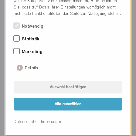
welche Kategorien Sie zulassen möchten. Bitte beachten
Kanton
Graubünden
Sie, dass auf Basis Ihrer Einstellungen womöglich nicht
mehr alle Funktionalitäten der Seite zur Verfügung stehen.
Webseite
www.kunz.ch
Notwendig
Firma
Element Küchen AG
Statistik
PLZ
3098
Marketing
Ort
Köniz
Details
Kanton
Bern
Webseite
www.elementkuechen.ch
Auswahl bestätigen
Alle auswählen
Firma
Ulrich Pulver AG
Datenschutz
Impressum
PLZ
3098
Ort
Köniz