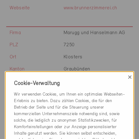
Webseite
www.brunnerzimmerei.ch
Firma
Marugg und Hanselmann AG
PLZ
7250
Ort
Klosters
Kanton
Graubünden
×
Webseite
Cookie-Verwaltung
Wir verwenden Cookies, um Ihnen ein optimales Webseiten-
Erlebnis zu bieten. Dazu zählen Cookies, die für den
Firma
M. Kunz AG
Betrieb der Seite und für die Steuerung unserer
kommerziellen Unternehmensziele notwendig sind, sowie
PLZ
7252
solche, die lediglich zu anonymen Statistikzwecken, für
Komforteinstellungen oder zur Anzeige personalisierter
Ort
Klosters Dorf
Inhalte genutzt werden. Sie können selbst entscheiden,