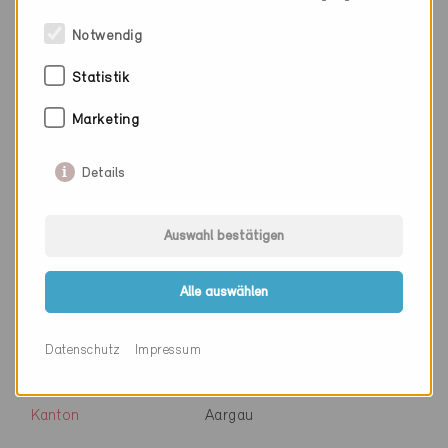
Notwendig
Firma
Equans Switzerland AG
Statistik
PLZ
5032
Marketing
Ort
Rohr
Details
Kanton
Aargau
Webseite
www.equans.ch
Auswahl bestätigen
Alle auswählen
Firma
Equans Switzerland AG
PLZ
5402
Datenschutz
Impressum
Ort
Baden
Kanton
Aargau