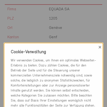
Firma
EQUADA SA
PLZ
1205
Ort
Genève
Kanton
Genf
×
Webseite
www.equada.ch
Cookie-Verwaltung
Wir verwenden Cookies, um Ihnen ein optimales Webseiten-
Firma
EQUANS Services AG Genf
Erlebnis zu bieten. Dazu zählen Cookies, die für den
Betrieb der Seite und für die Steuerung unserer
PLZ
1215
kommerziellen Unternehmensziele notwendig sind, sowie
solche, die lediglich zu anonymen Statistikzwecken, für
Ort
Genève 15 Aéroport
Komforteinstellungen oder zur Anzeige personalisierter
Inhalte genutzt werden. Sie können selbst entscheiden,
Kanton
Genf
welche Kategorien Sie zulassen möchten. Bitte beachten
Sie, dass auf Basis Ihrer Einstellungen womöglich nicht
Webseite
www.equans.ch
mehr alle Funktionalitäten der Seite zur Verfügung stehen.