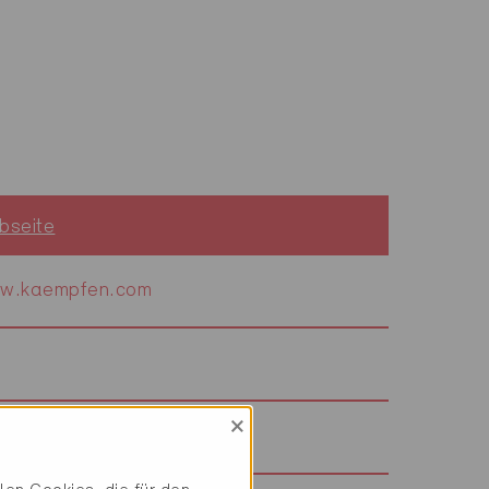
bseite
w.kaempfen.com
×
w.kaminfeger-graetzer.ch