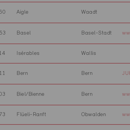
60
Aigle
Waadt
53
Basel
Basel-Stadt
ww
14
Isérables
Wallis
11
Bern
Bern
JU
03
Biel/Bienne
Bern
ww
73
Flüeli-Ranft
Obwalden
ww