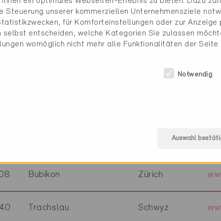
Ihnen ein optimales Webseiten-Erlebnis zu bieten. Dazu zähl
00
Dübendorf
Zürich
ihr
die Steuerung unserer kommerziellen Unternehmensziele notw
tatistikzwecken, für Komforteinstellungen oder zur Anzeige p
 selbst entscheiden, welche Kategorien Sie zulassen möchte
32
Geuensee
Luzern
ww
llungen womöglich nicht mehr alle Funktionalitäten der Seite
Notwendig
14
Kleindöttingen
Aargau
ww
48
Zürich
Zürich
ww
Auswahl bestäti
53
Basel
Basel-Stadt
ww
08
Bubikon
Zürich
ww
40
Trachslau
Schwyz
ww