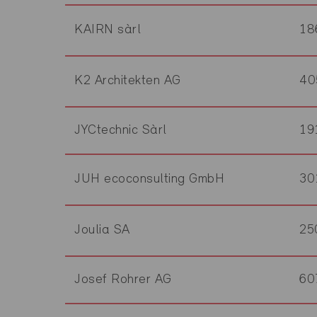
KAIRN sàrl
18
K2 Architekten AG
40
JYCtechnic Sàrl
19
JUH ecoconsulting GmbH
30
Joulia SA
25
Josef Rohrer AG
60