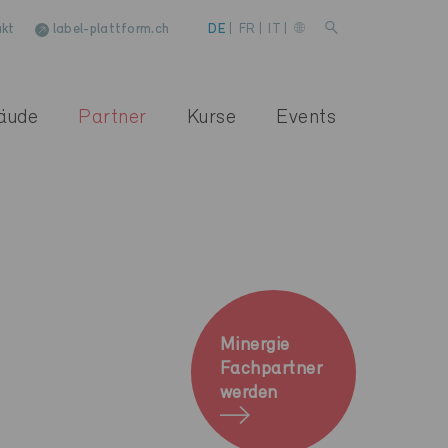
kt
label-plattform.ch
DE
|
FR
|
IT
|
äude
Partner
Kurse
Events
Minergie
Fachpartner
werden