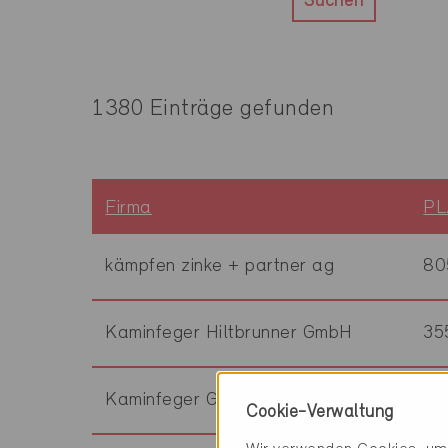
Suchen
1380 Einträge gefunden
Firma
PL
kämpfen zinke + partner ag
80
Kaminfeger Hiltbrunner GmbH
35
Kaminfeger Grätzer
88
Cookie-Verwaltung