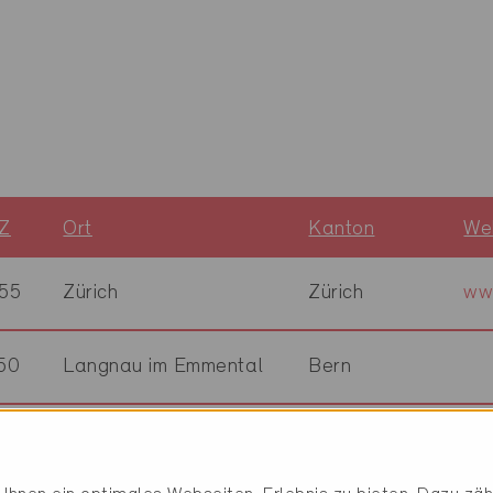
Z
Ort
Kanton
We
55
Zürich
Zürich
ww
50
Langnau im Emmental
Bern
40
Einsiedeln
Schwyz
ww