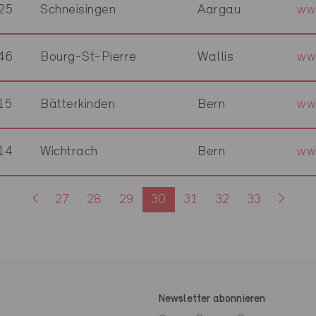
25
Schneisingen
Aargau
ww
46
Bourg-St-Pierre
Wallis
ww
15
Bätterkinden
Bern
ww
14
Wichtrach
Bern
ww
27
28
29
30
31
32
33
Newsletter abonnieren