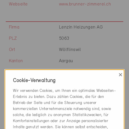
Webseite
www.brunner-zimmerei.ch
Firma
Lenzin Heizungen AG
PLZ
5063
Ort
Wölflinswil
Kanton
Aargau
Webseite
www.lenzinheizungen.ch
×
Cookie-Verwaltung
Wir verwenden Cookies, um Ihnen ein optimales Webseiten-
Firma
HUSNER AG Holzbau
Erlebnis zu bieten. Dazu zählen Cookies, die für den
Betrieb der Seite und für die Steuerung unserer
PLZ
5070
kommerziellen Unternehmensziele notwendig sind, sowie
solche, die lediglich zu anonymen Statistikzwecken, für
Ort
Frick
Komforteinstellungen oder zur Anzeige personalisierter
Inhalte genutzt werden. Sie können selbst entscheiden,