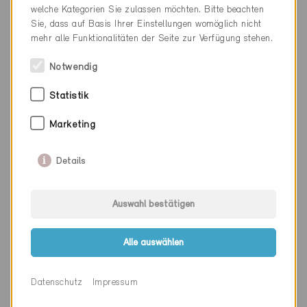
Kanton
Aargau
welche Kategorien Sie zulassen möchten. Bitte beachten
Sie, dass auf Basis Ihrer Einstellungen womöglich nicht
Webseite
www.husner.ch
mehr alle Funktionalitäten der Seite zur Verfügung stehen.
Notwendig
Firma
Häring AG
Statistik
PLZ
5074
Marketing
Ort
Eiken
Kanton
Aargau
Details
Webseite
www.haring.ch
Auswahl bestätigen
Alle auswählen
Firma
Häseli Holzbaulösungen AG
PLZ
5079
Datenschutz
Impressum
Ort
Zeihen