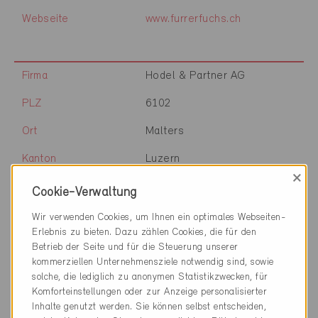
Webseite
www.furrerfuchs.ch
Firma
Hodel & Partner AG
PLZ
6102
Ort
Malters
Kanton
Luzern
×
Webseite
www.hodelundpartner.ch
Cookie-Verwaltung
Wir verwenden Cookies, um Ihnen ein optimales Webseiten-
Erlebnis zu bieten. Dazu zählen Cookies, die für den
Firma
GAWO Gasser AG, Fenster +
Betrieb der Seite und für die Steuerung unserer
Jalousien
kommerziellen Unternehmensziele notwendig sind, sowie
solche, die lediglich zu anonymen Statistikzwecken, für
PLZ
6110
Komforteinstellungen oder zur Anzeige personalisierter
Inhalte genutzt werden. Sie können selbst entscheiden,
Ort
Wolhusen