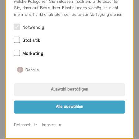
welche Kategorien Sie zulassen möchten. Bitte beachten
Sie, dass auf Basis Ihrer Einstellungen womöglich nicht
Kanton
Luzern
mehr alle Funktionalitäten der Seite zur Verfügung stehen.
Webseite
www.gawo.ch
Notwendig
Statistik
Firma
W&P Engineering AG
Marketing
PLZ
6130
Details
Ort
Willisau
Kanton
Luzern
Auswahl bestätigen
Webseite
Alle auswählen
Firma
CAS Gruppe AG
Datenschutz
Impressum
PLZ
6130