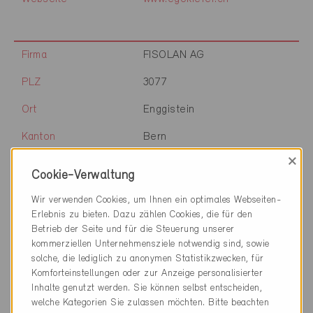
Firma
FISOLAN AG
PLZ
3077
Ort
Enggistein
Kanton
Bern
×
Webseite
www.fisolan.ch
Cookie-Verwaltung
Wir verwenden Cookies, um Ihnen ein optimales Webseiten-
Erlebnis zu bieten. Dazu zählen Cookies, die für den
Firma
Element Küchen AG
Betrieb der Seite und für die Steuerung unserer
kommerziellen Unternehmensziele notwendig sind, sowie
PLZ
3098
solche, die lediglich zu anonymen Statistikzwecken, für
Komforteinstellungen oder zur Anzeige personalisierter
Ort
Köniz
Inhalte genutzt werden. Sie können selbst entscheiden,
Kanton
Bern
welche Kategorien Sie zulassen möchten. Bitte beachten