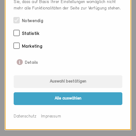
Sie, dass auf Basis Ihrer Einstellungen womöglich nicht
Webseite
www.elementkuechen.ch
mehr alle Funktionalitäten der Seite zur Verfügung stehen.
Notwendig
Firma
Gemeinde Köniz
Statistik
PLZ
3098
Marketing
Ort
Köniz
Details
Kanton
Bern
Webseite
www.koeniz.ch
Auswahl bestätigen
Alle auswählen
Firma
Sanitas Troesch AG
PLZ
3098
Datenschutz
Impressum
Ort
Köniz