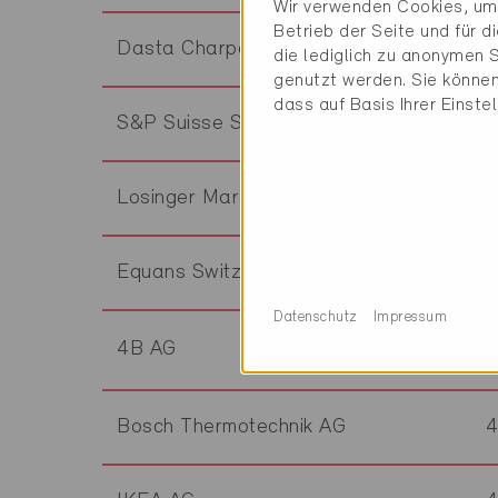
Wir verwenden Cookies, um 
Betrieb der Seite und für 
Dasta Charpentes Bois SA
die lediglich zu anonymen S
genutzt werden. Sie können
dass auf Basis Ihrer Einste
S&P Suisse SA
Losinger Marazzi SA Genève
Equans Switzerland AG
Datenschutz
Impressum
4B AG
Bosch Thermotechnik AG