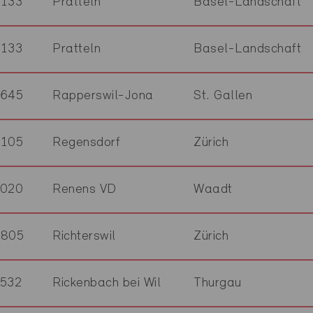
4133
Pratteln
Basel-Landschaft
4133
Pratteln
Basel-Landschaft
8645
Rapperswil-Jona
St. Gallen
8105
Regensdorf
Zürich
1020
Renens VD
Waadt
8805
Richterswil
Zürich
532
Rickenbach bei Wil
Thurgau