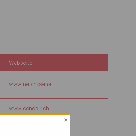
Webseite
www.ne.ch/sene
www.condair.ch
×
www.falcone.ch