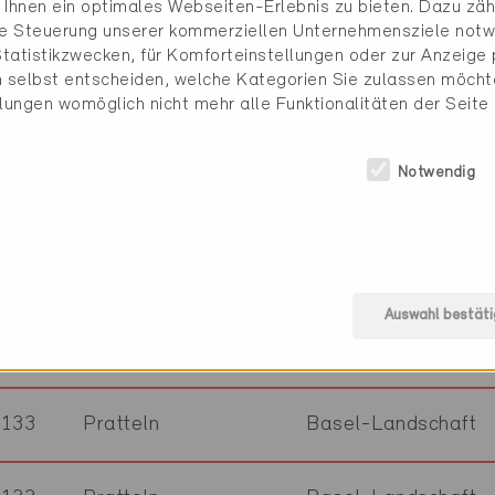
Ihnen ein optimales Webseiten-Erlebnis zu bieten. Dazu zähl
die Steuerung unserer kommerziellen Unternehmensziele notw
1228
Plan-les-Ouates
Genf
tatistikzwecken, für Komforteinstellungen oder zur Anzeige p
 selbst entscheiden, welche Kategorien Sie zulassen möchte
llungen womöglich nicht mehr alle Funktionalitäten der Seite
1228
Plan-les-Ouates
Genf
Notwendig
1228
Plan-les-Ouates
Genf
1228
Plan-les-Ouates
Auswahl bestäti
4133
Pratteln
Basel-Landschaft
4133
Pratteln
Basel-Landschaft