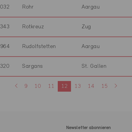
5032
Rohr
Aargau
6343
Rotkreuz
Zug
8964
Rudolfstetten
Aargau
7320
Sargans
St. Gallen
9
10
11
12
13
14
15
Newsletter abonnieren