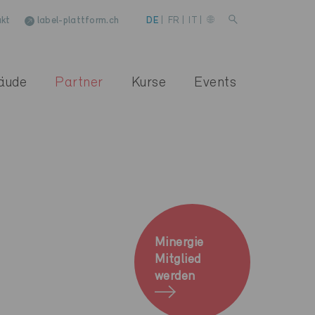
kt
label-plattform.ch
DE
|
FR
|
IT
|
äude
Partner
Kurse
Events
Minergie
Mitglied
werden