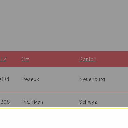
PLZ
Ort
Kanton
2034
Peseux
Neuenburg
8808
Pfäffikon
Schwyz
8808
Pfäffikon
Schwyz