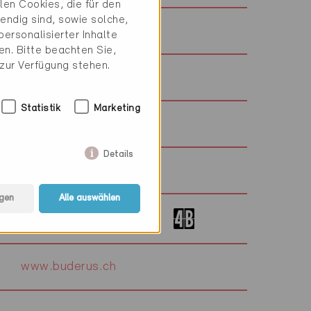
en Cookies, die für den
endig sind, sowie solche,
www.dasta.ch
ersonalisierter Inhalte
n. Bitte beachten Sie,
 zur Verfügung stehen.
www.soler-palau.ch
Statistik
Marketing
Details
gen
Alle auswählen
www.4-b.ch
www.buderus.ch