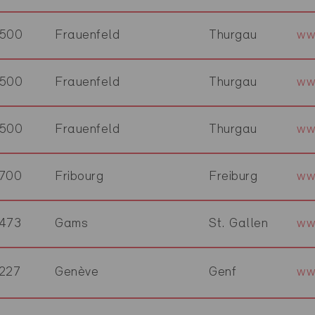
500
Frauenfeld
Thurgau
ww
500
Frauenfeld
Thurgau
ww
500
Frauenfeld
Thurgau
ww
700
Fribourg
Freiburg
ww
473
Gams
St. Gallen
ww
227
Genève
Genf
ww