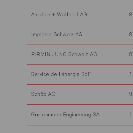
Amstein + Walthert AG
8
Implenia Schweiz AG
8
PIRMIN JUNG Schweiz AG
8
Service de l’énergie SdE
1
Schöb AG
9
Gartenmann Engineering SA
1