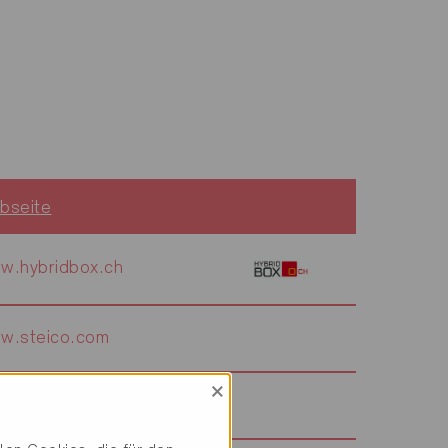
bseite
w.hybridbox.ch
w.steico.com
×
w.hoval.ch