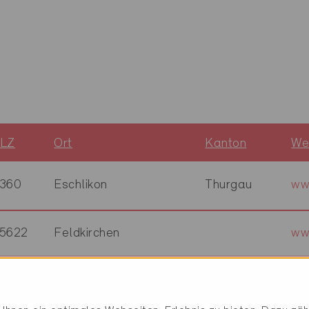
LZ
Ort
Kanton
We
360
Eschlikon
Thurgau
ww
5622
Feldkirchen
ww
706
Feldmeilen
Zürich
ww