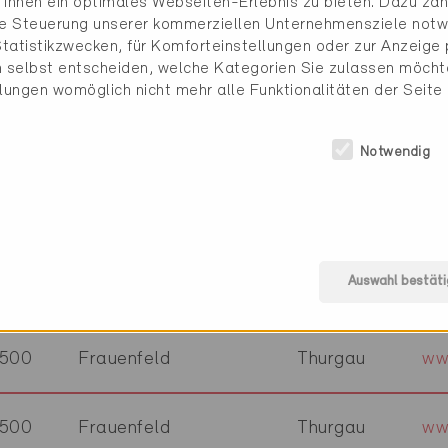
Ihnen ein optimales Webseiten-Erlebnis zu bieten. Dazu zähl
044
Fey
Waadt
ww
die Steuerung unserer kommerziellen Unternehmensziele notw
tatistikzwecken, für Komforteinstellungen oder zur Anzeige p
 selbst entscheiden, welche Kategorien Sie zulassen möchte
890
Flums
St. Gallen
ww
llungen womöglich nicht mehr alle Funktionalitäten der Seite
Notwendig
500
Frauenfeld
Thurgau
ww
510
Frauenfeld
Thurgau
ww
Auswahl bestäti
500
Frauenfeld
Thurgau
ww
500
Frauenfeld
Thurgau
ww
500
Frauenfeld
Thurgau
ww