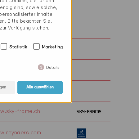
en Cookies, die für den
w.laurentsa.ch
endig sind, sowie solche,
ersonalisierter Inhalte
n. Bitte beachten Sie,
w.flumroc.ch
 zur Verfügung stehen.
Statistik
Marketing
w.equans.ch
Details
w.energie.tg
gen
Alle auswählen
w.elementkuechen.ch
w.sky-frame.ch
w.reynaers.com