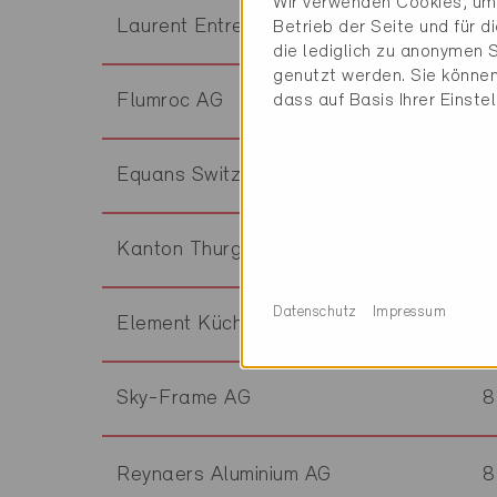
Wir verwenden Cookies, um 
Laurent Entreprise Générale SA
1
Betrieb der Seite und für 
die lediglich zu anonymen S
genutzt werden. Sie können
Flumroc AG
8
dass auf Basis Ihrer Einste
Equans Switzerland AG
8
Kanton Thurgau
8
Datenschutz
Impressum
Element Küchen AG
8
Sky-Frame AG
8
Reynaers Aluminium AG
8