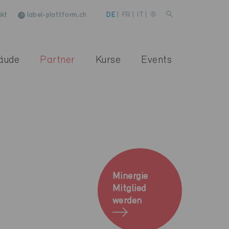
kt
label-plattform.ch
DE
|
FR
|
IT
|
äude
Partner
Kurse
Events
Minergie
Mitglied
werden