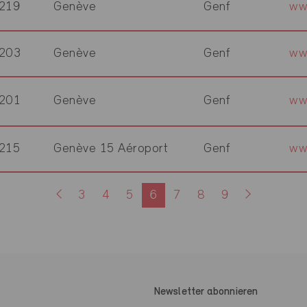
219
Genève
Genf
ww
203
Genève
Genf
ww
201
Genève
Genf
ww
215
Genève 15 Aéroport
Genf
ww
3
4
5
6
7
8
9
Newsletter abonnieren