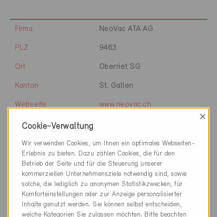
Firma
NeoVac ATA AG
PLZ
9463
Ort
Oberriet SG
Kanton
St. Gallen
Webseite
www.neovac.ch
×
Cookie-Verwaltung
Firma
EgoKiefer AG
Wir verwenden Cookies, um Ihnen ein optimales Webseiten-
Erlebnis zu bieten. Dazu zählen Cookies, die für den
PLZ
9444
Betrieb der Seite und für die Steuerung unserer
kommerziellen Unternehmensziele notwendig sind, sowie
Ort
Diepoldsau
solche, die lediglich zu anonymen Statistikzwecken, für
Komforteinstellungen oder zur Anzeige personalisierter
Kanton
St. Gallen
Inhalte genutzt werden. Sie können selbst entscheiden,
welche Kategorien Sie zulassen möchten. Bitte beachten