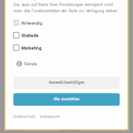
Webseite
www.egokiefer.ch
Sie, dass auf Basis Ihrer Einstellungen womöglich nicht
mehr alle Funktionalitäten der Seite zur Verfügung stehen.
Notwendig
Firma
Bauwerk Group Schweiz AG
Statistik
PLZ
9430
Ort
St. Margrethen SG
Marketing
Kanton
St. Gallen
Details
Webseite
www.bauwerk.com
Auswahl bestätigen
Firma
Dolder Wärmetechnik AG
Alle auswählen
PLZ
9430
Datenschutz
Impressum
Ort
St. Margrethen
Kanton
St. Gallen