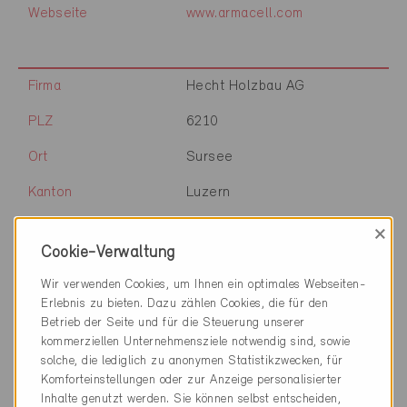
Webseite
www.armacell.com
Firma
Hecht Holzbau AG
PLZ
6210
Ort
Sursee
Kanton
Luzern
Webseite
×
Cookie-Verwaltung
Wir verwenden Cookies, um Ihnen ein optimales Webseiten-
Firma
Renggli AG
Erlebnis zu bieten. Dazu zählen Cookies, die für den
Betrieb der Seite und für die Steuerung unserer
PLZ
6210
kommerziellen Unternehmensziele notwendig sind, sowie
solche, die lediglich zu anonymen Statistikzwecken, für
Ort
Sursee
Komforteinstellungen oder zur Anzeige personalisierter
Inhalte genutzt werden. Sie können selbst entscheiden,