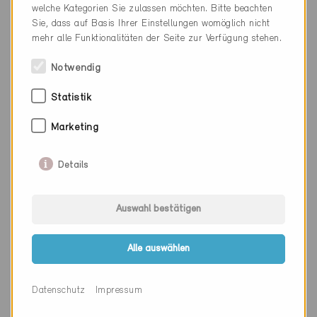
Kanton
Luzern
welche Kategorien Sie zulassen möchten. Bitte beachten
Sie, dass auf Basis Ihrer Einstellungen womöglich nicht
Webseite
www.renggli.swiss
mehr alle Funktionalitäten der Seite zur Verfügung stehen.
Notwendig
Firma
EgoKiefer AG
Statistik
PLZ
6210
Marketing
Ort
Sursee
Details
Kanton
Luzern
Webseite
www.egokiefer.ch
Auswahl bestätigen
Alle auswählen
Firma
PIRMIN JUNG Schweiz AG
PLZ
6210
Datenschutz
Impressum
Ort
Sursee