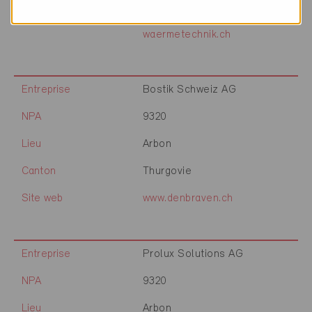
Site web
www.dolder-
waermetechnik.ch
Entreprise
Bostik Schweiz AG
NPA
9320
Lieu
Arbon
Canton
Thurgovie
Site web
www.denbraven.ch
Entreprise
Prolux Solutions AG
NPA
9320
Lieu
Arbon