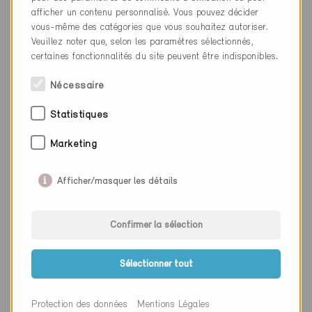
Site web
www.egokiefer.ch
afficher un contenu personnalisé. Vous pouvez décider
vous-même des catégories que vous souhaitez autoriser.
Veuillez noter que, selon les paramètres sélectionnés,
certaines fonctionnalités du site peuvent être indisponibles.
Entreprise
Bauwerk Group Schweiz AG
NPA
9430
Nécessaire
Lieu
St. Margrethen SG
Statistiques
Canton
Saint-Gall
Marketing
Site web
www.bauwerk.com
Afficher/masquer les détails
Entreprise
Dolder Wärmetechnik AG
Confirmer la sélection
NPA
9430
Sélectionner tout
Lieu
St. Margrethen
Canton
Saint-Gall
Protection des données
Mentions Légales