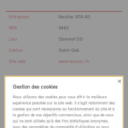
Entreprise
NeoVac ATA AG
NPA
9463
Lieu
Oberriet SG
Canton
Saint-Gall
Site web
www.neovac.ch
×
Entreprise
EgoKiefer AG
Gestion des cookies
NPA
9444
Nous utilisons des cookies pour vous offrir la meilleure
expérience possible sur le site web. Il s'agit notamment des
Lieu
Diepoldsau
cookies qui sont nécessaires au fonctionnement du site et à
la gestion de nos objectifs commerciaux, ainsi que de ceux
Canton
Saint-Gall
qui ne sont utilisés qu’à des fins statistiques anonymes,
pour des paramètres de commodité d’utilisation ou pour