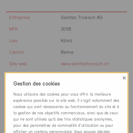
Entreprise
Sanitas Troesch AG
NPA
3098
Lieu
Köniz
Canton
Berne
Site web
www.sanitastroesch.ch
×
Gestion des cookies
Entreprise
Xella Porenbeton Schweiz
AG
Nous utilisons des cookies pour vous offrir la meilleure
expérience possible sur le site web. Il s'agit notamment des
NPA
8302
cookies qui sont nécessaires au fonctionnement du site et à
la gestion de nos objectifs commerciaux, ainsi que de ceux
Lieu
Kloten
qui ne sont utilisés qu’à des fins statistiques anonymes,
pour des paramètres de commodité d’utilisation ou pour
Canton
Zurich
afficher un contenu personnalisé. Vous pouvez décider