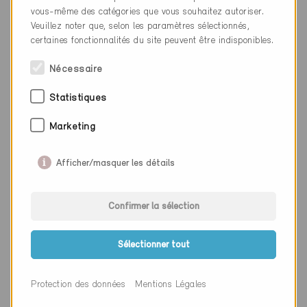
vous-même des catégories que vous souhaitez autoriser.
Site web
www.xella.ch
Veuillez noter que, selon les paramètres sélectionnés,
certaines fonctionnalités du site peuvent être indisponibles.
Nécessaire
Entreprise
Quooker Schweiz AG
NPA
8302
Statistiques
Lieu
Kloten
Marketing
Canton
Zurich
Afficher/masquer les détails
Site web
www.quooker.ch
Confirmer la sélection
Entreprise
zirkulit Beton AG
Sélectionner tout
NPA
8302
Protection des données
Mentions Légales
Lieu
Kloten