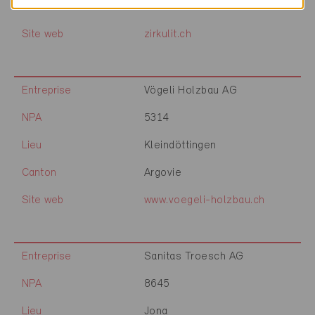
Canton
Zurich
Site web
zirkulit.ch
Entreprise
Vögeli Holzbau AG
NPA
5314
Lieu
Kleindöttingen
Canton
Argovie
Site web
www.voegeli-holzbau.ch
Entreprise
Sanitas Troesch AG
NPA
8645
Lieu
Jona