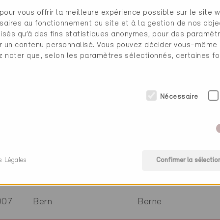
604
Volketswil
Zurich
pour vous offrir la meilleure expérience possible sur le site 
saires au fonctionnement du site et à la gestion de nos obje
ilisés qu’à des fins statistiques anonymes, pour des paramè
cher un contenu personnalisé. Vous pouvez décider vous-même
006
Bern
Berne
ez noter que, selon les paramètres sélectionnés, certaines fo
132
Muttenz
Bâle-Campagne
Nécessaire
500
Bellinzona
Tessin
s Légales
Confirmer la sélectio
630
Bulle
Fribourg
007
Bern
Berne