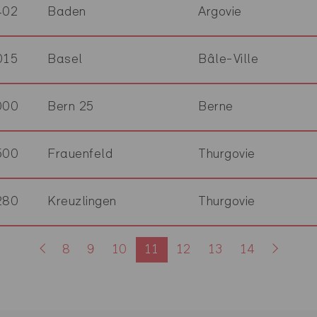
402
Baden
Argovie
015
Basel
Bâle-Ville
000
Bern 25
Berne
500
Frauenfeld
Thurgovie
280
Kreuzlingen
Thurgovie
8
9
10
11
12
13
14