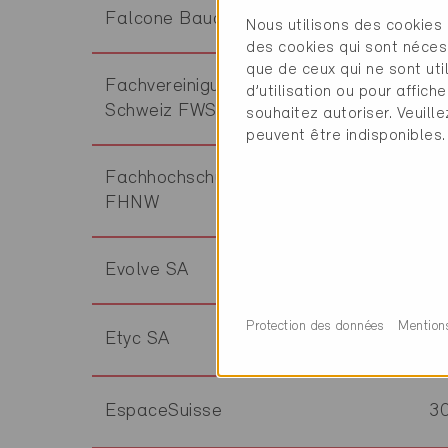
Falcone Bauchemie AG
8
Nous utilisons des cookies 
des cookies qui sont néces
que de ceux qui ne sont ut
Fachvereinigung Wärmepumpen
d’utilisation ou pour affi
3
Schweiz FWS
souhaitez autoriser. Veuill
peuvent être indisponibles.
Fachhochschule Nordwestschweiz
4
FHNW
Evolve SA
6
Protection des données
Mention
Etyc SA
1
EspaceSuisse
3