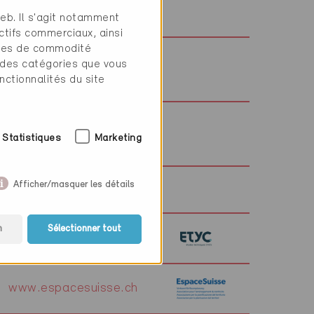
www.falcone.ch
web. Il s'agit notamment
ctifs commerciaux, ainsi
tres de commodité
 des catégories que vous
www.fws.ch
nctionnalités du site
www.fhnw.ch/wbbau
Statistiques
Marketing
Afficher/masquer les détails
n
Sélectionner tout
www.etyc.ch
www.espacesuisse.ch