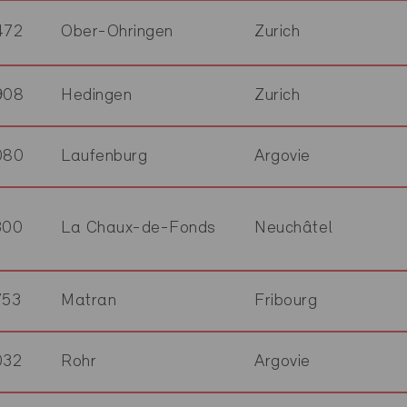
472
Ober-Ohringen
Zurich
908
Hedingen
Zurich
080
Laufenburg
Argovie
300
La Chaux-de-Fonds
Neuchâtel
753
Matran
Fribourg
032
Rohr
Argovie