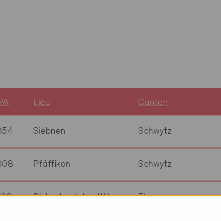
PA
Lieu
Canton
854
Siebnen
Schwytz
808
Pfäffikon
Schwytz
532
Rickenbach bei Wil
Thurgovie