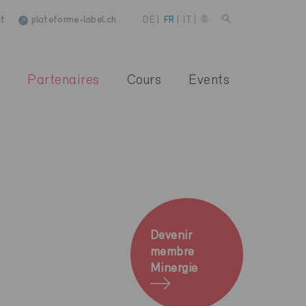
t
plateforme-label.ch
DE
|
FR
|
IT
|
Partenaires
Cours
Events
Devenir
membre
Minergie