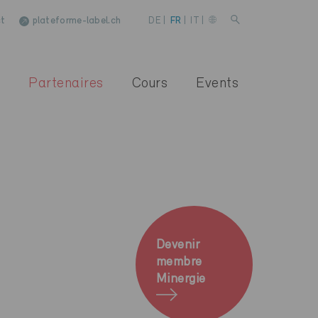
t
plateforme-label.ch
DE
|
FR
|
IT
|
Partenaires
Cours
Events
Devenir
membre
Minergie