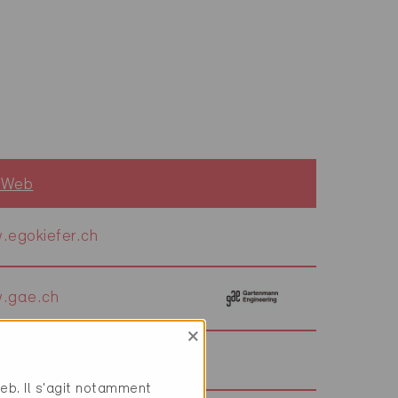
e Web
.egokiefer.ch
.gae.ch
×
.soler-palau.ch
web. Il s'agit notamment