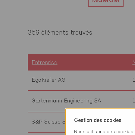
Rechercher
356 éléments trouvés
Entreprise
EgoKiefer AG
Gartenmann Engineering SA
Gestion des cookies
S&P Suisse SA
Nous utilisons des cookies 