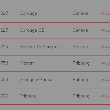
1227
Carouge
Genève
www
1227
Carouge GE
Genève
www
1215
Genève 15 Aéroport
Genève
www
1753
Matran
Fribourg
www
1763
Granges-Paccot
Fribourg
www
1700
Fribourg
Fribourg
www