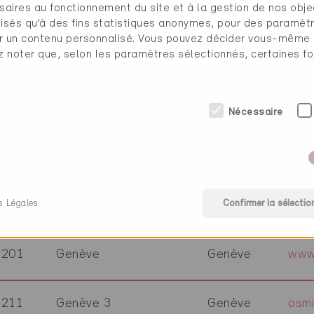
saires au fonctionnement du site et à la gestion de nos obje
1219
Genève
Genève
www
ilisés qu’à des fins statistiques anonymes, pour des paramè
cher un contenu personnalisé. Vous pouvez décider vous-même
ez noter que, selon les paramètres sélectionnés, certaines fo
1228
Plan-les-Ouates
Genève
1203
Genève
Genève
www
Nécessaire
1213
Onex
Genève
s Légales
Confirmer la sélectio
1211
Genève 3
Genève
1201
Genève
Genève
www
1211
Genève 3
Genève
osmi