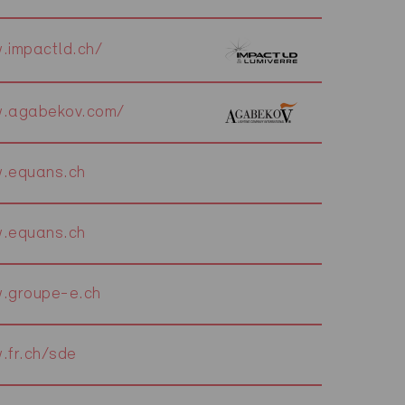
.impactld.ch/
.agabekov.com/
.equans.ch
.equans.ch
.groupe-e.ch
.fr.ch/sde