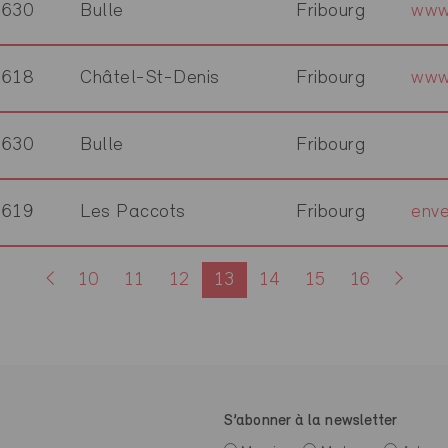
1630
Bulle
Fribourg
www
1618
Châtel-St-Denis
Fribourg
www
1630
Bulle
Fribourg
1619
Les Paccots
Fribourg
enve
10
11
12
13
14
15
16
S’abonner à la newsletter