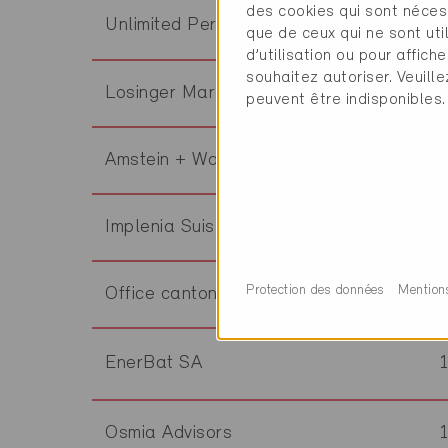
des cookies qui sont néces
Unlimited Perspective SA
que de ceux qui ne sont ut
d’utilisation ou pour affi
souhaitez autoriser. Veuill
Losinger Marazzi SA Genève
peuvent être indisponibles.
Amstein + Walthert Genève SA
Implenia Suisse SA
Protection des données
Mention
Office cantonal de l'énergie (OCEN)
EnerBat SA
Osmia Advisors