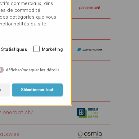
ctifs commerciaux, ainsi
.panoramah.com
tres de commodité
 des catégories que vous
nctionnalités du site
.amstein-walthert.ch
Statistiques
Marketing
Afficher/masquer les détails
n
Sélectionner tout
.enerbat.ch/
a.swiss