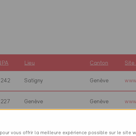
NPA
Lieu
Canton
Sit
1242
Satigny
Genève
www
1227
Genève
Genève
www
1228
Plan-les-Ouates
Genève
www
pour vous offrir la meilleure expérience possible sur le site 