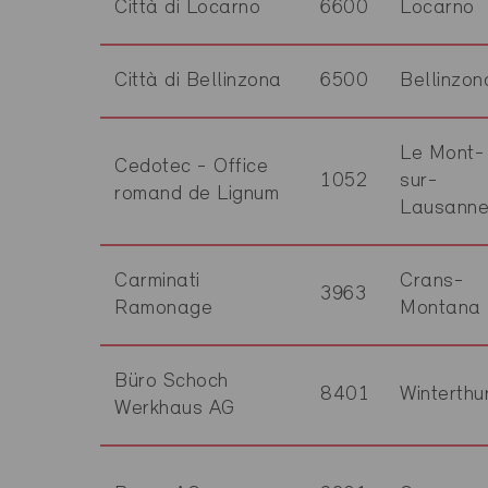
Città di Locarno
6600
Locarno
Città di Bellinzona
6500
Bellinzon
Le Mont-
Cedotec - Office
1052
sur-
romand de Lignum
Lausann
Carminati
Crans-
3963
Ramonage
Montana
Büro Schoch
8401
Winterthu
Werkhaus AG