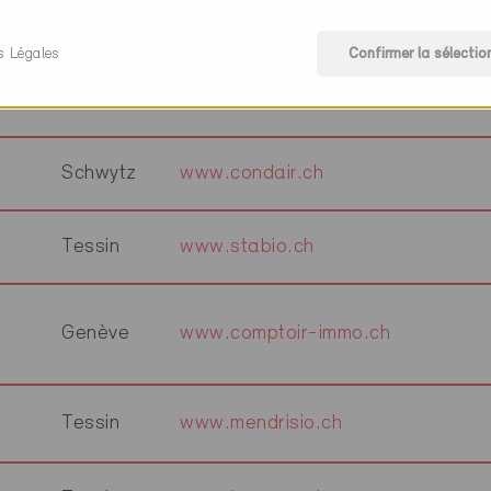
s Légales
Confirmer la sélectio
Bâle-
www.coop.ch
Ville
Schwytz
www.condair.ch
Tessin
www.stabio.ch
Genève
www.comptoir-immo.ch
Tessin
www.mendrisio.ch