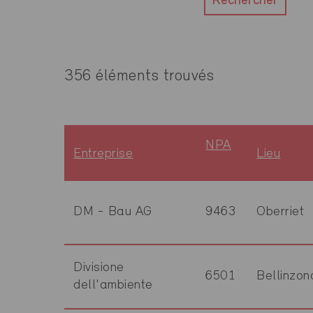
Rechercher
356 éléments trouvés
NPA
Entreprise
Lieu
DM - Bau AG
9463
Oberriet
Divisione
6501
Bellinzon
dell'ambiente