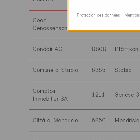
Protection des données
Mention
Coop
4002
Basel
Genossenschaft
Condair AG
8808
Pfäffikon
Comune di Stabio
6855
Stabio
Comptoir
1211
Genève 3
Immobilier SA
Città di Mendrisio
6850
Mendrisio