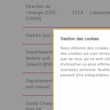
Direction de
l'énergie (DGE-
1014
Lausann
DIREN)
Dietrich Isol AG
3700
Spiez
Gestion des cookies
Nous utilisons des cookies 
Departement Bau,
des cookies qui sont néces
Verkehr und
5001
Aarau
que de ceux qui ne sont ut
d’utilisation ou pour affi
Umwelt (BVU)
souhaitez autoriser. Veuill
peuvent être indisponibles.
Departement Bau
8750
Glarus
und Umwelt
Dasta Charpentes
Plan-les
1228
Bois SA
Ouates