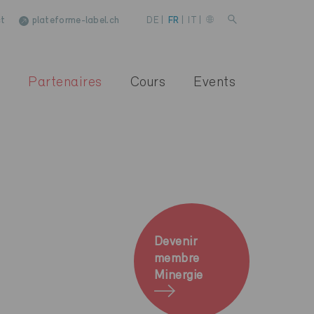
t
plateforme-label.ch
DE
|
FR
|
IT
|
Partenaires
Cours
Events
Devenir
membre
Minergie