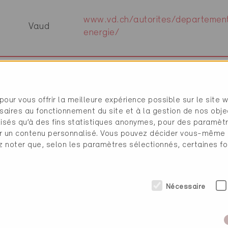
www.vd.ch/autorites/departement
e
Vaud
energie/
Berne
www.dietrich-isol.ch
pour vous offrir la meilleure expérience possible sur le site 
saires au fonctionnement du site et à la gestion de nos obje
Argovie
www.ag.ch/de/verwaltung/bvu/en
ilisés qu’à des fins statistiques anonymes, pour des paramè
cher un contenu personnalisé. Vous pouvez décider vous-même
ez noter que, selon les paramètres sélectionnés, certaines fo
Glaris
www.energie.gl.ch
Nécessaire
-
Genève
www.dasta.ch