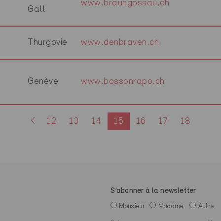
www.braungossau.ch
Gall
Thurgovie
www.denbraven.ch
Genève
www.bossonrapo.ch
12
13
14
15
16
17
18
S’abonner à la newsletter
Monsieur
Madame
Autre