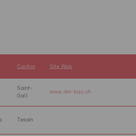
Canton
Site Web
Saint-
www.dm-bau.ch
Gall
a
Tessin