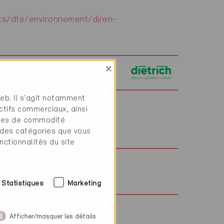
s/dte/environnement/diren-
×
web. Il s'agit notamment
ctifs commerciaux, ainsi
ergie
tres de commodité
 des catégories que vous
nctionnalités du site
Statistiques
Marketing
Afficher/masquer les détails