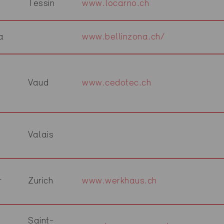
Tessin
www.locarno.ch
a
www.bellinzona.ch/
Vaud
www.cedotec.ch
e
Valais
r
Zurich
www.werkhaus.ch
Saint-