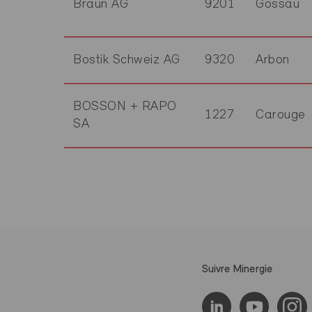
Braun AG
9201
Gossau
Bostik Schweiz AG
9320
Arbon
BOSSON + RAPO
1227
Carouge
SA
Suivre Minergie