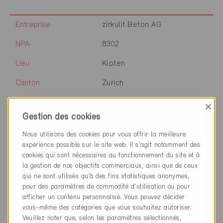
Entreprise
zirkulit Beton AG
NPA
8302
Lieu
Kloten
Canton
Zurich
Site web
zirkulit.ch
×
Gestion des cookies
Nous utilisons des cookies pour vous offrir la meilleure
Entreprise
Aereco SA
expérience possible sur le site web. Il s'agit notamment des
cookies qui sont nécessaires au fonctionnement du site et à
NPA
77615
la gestion de nos objectifs commerciaux, ainsi que de ceux
qui ne sont utilisés qu’à des fins statistiques anonymes,
Lieu
Marne la Vallée cedex 3
pour des paramètres de commodité d’utilisation ou pour
afficher un contenu personnalisé. Vous pouvez décider
Canton
vous-même des catégories que vous souhaitez autoriser.
Veuillez noter que, selon les paramètres sélectionnés,
Site web
www.aereco.ch