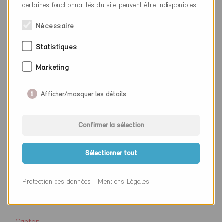
certaines fonctionnalités du site peuvent être indisponibles.
Nécessaire
Entreprise
HARTL HAUS Holzindustrie
GmbH
Statistiques
NPA
3903
Marketing
Lieu
Echsenbach
Afficher/masquer les détails
Canton
Site web
www.hartlhaus.at
Confirmer la sélection
Sélectionner tout
Entreprise
Marles Hise Marbor D.O.O.
Protection des données
Mentions Légales
NPA
2341
Lieu
Limbuš