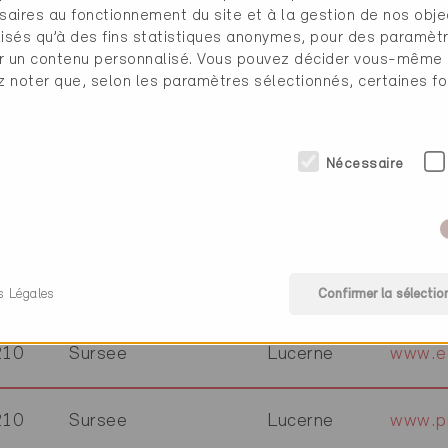
saires au fonctionnement du site et à la gestion de nos obje
608
Thun
Berne
www.e
ilisés qu’à des fins statistiques anonymes, pour des paramè
cher un contenu personnalisé. Vous pouvez décider vous-même
ez noter que, selon les paramètres sélectionnés, certaines fo
608
Thun
Berne
www.s
600
Thun
Berne
www.pi
Nécessaire
210
Sursee
Lucerne
210
Sursee
Lucerne
www.re
s Légales
Confirmer la sélectio
210
Sursee
Lucerne
www.eg
210
Sursee
Lucerne
www.pi