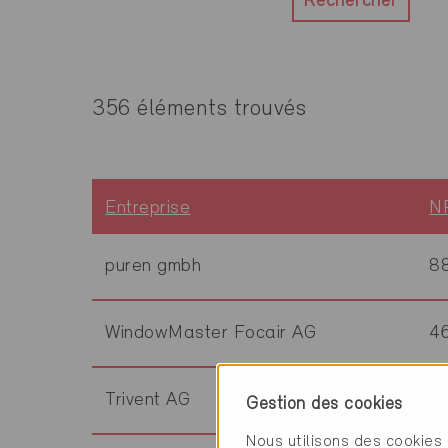
Rechercher
356 éléments trouvés
Entreprise
N
puren gmbh
8
WindowMaster Focair AG
4
Trivent AG
9
Gestion des cookies
Nous utilisons des cookies 