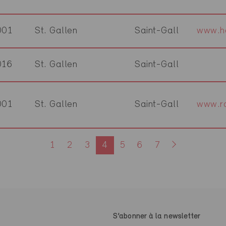
001
St. Gallen
Saint-Gall
www.h
016
St. Gallen
Saint-Gall
001
St. Gallen
Saint-Gall
www.ra
1
2
3
4
5
6
7
S’abonner à la newsletter