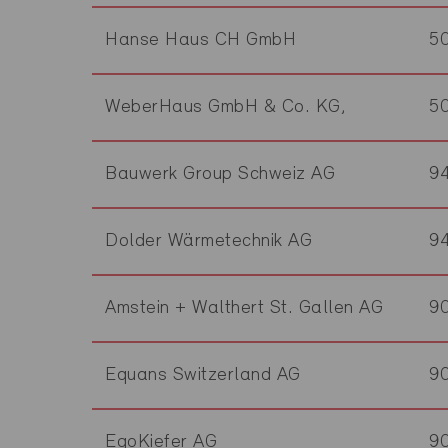
Hanse Haus CH GmbH
5
WeberHaus GmbH & Co. KG,
5
Bauwerk Group Schweiz AG
9
Dolder Wärmetechnik AG
9
Amstein + Walthert St. Gallen AG
9
Equans Switzerland AG
9
EgoKiefer AG
9