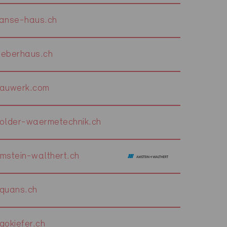
anse-haus.ch
eberhaus.ch
auwerk.com
lder-waermetechnik.ch
stein-walthert.ch
quans.ch
okiefer.ch