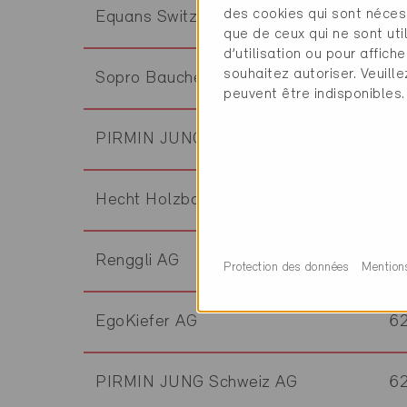
des cookies qui sont néces
Equans Switzerland AG
3
que de ceux qui ne sont ut
d’utilisation ou pour affi
souhaitez autoriser. Veuill
Sopro Bauchemie GmbH
3
peuvent être indisponibles.
PIRMIN JUNG Schweiz AG
3
Hecht Holzbau AG
6
Renggli AG
6
Protection des données
Mention
EgoKiefer AG
6
PIRMIN JUNG Schweiz AG
6