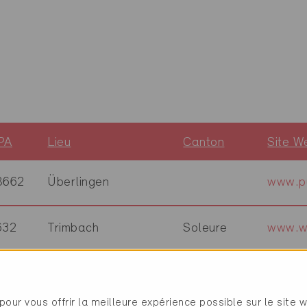
PA
Lieu
Canton
Site W
8662
Überlingen
www.p
632
Trimbach
Soleure
www.w
497
Triesenberg
Zurich
www.tr
pour vous offrir la meilleure expérience possible sur le site 