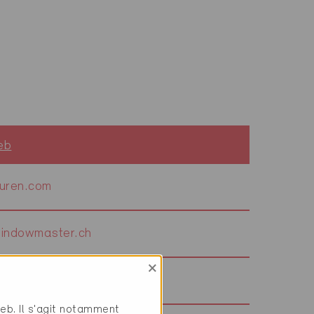
eb
uren.com
indowmaster.ch
×
ivent.com
web. Il s'agit notamment