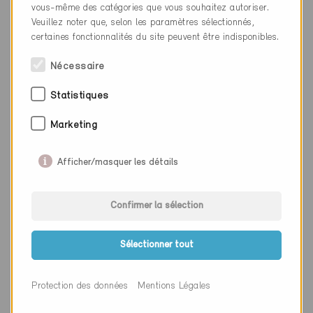
Canton
Zurich
vous-même des catégories que vous souhaitez autoriser.
Veuillez noter que, selon les paramètres sélectionnés,
Site web
www.hev-schweiz.ch
certaines fonctionnalités du site peuvent être indisponibles.
Nécessaire
Entreprise
Helios Ventilatoren AG
Statistiques
NPA
8112
Marketing
Lieu
Otelfingen
Afficher/masquer les détails
Canton
Zurich
Site web
www.helios.ch
Confirmer la sélection
Sélectionner tout
Entreprise
Hecht Holzbau AG
NPA
6210
Protection des données
Mentions Légales
Lieu
Sursee