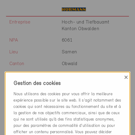
Entreprise
Hoch- und Tiefbauamt
Kanton Obwalden
NPA
6061
Lieu
Sarnen
Canton
Obwald
Site web
www.ow.ch
×
Gestion des cookies
Nous utilisons des cookies pour vous offrir la meilleure
Entreprise
HEV Schweiz
expérience possible sur le site web. Il s'agit notamment des
cookies qui sont nécessaires au fonctionnement du site et à
NPA
8032
la gestion de nos objectifs commerciaux, ainsi que de ceux
qui ne sont utilisés qu’à des fins statistiques anonymes,
Lieu
Zürich
pour des paramètres de commodité d’utilisation ou pour
afficher un contenu personnalisé. Vous pouvez décider