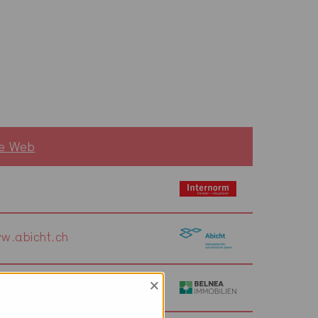
te Web
w.abicht.ch
×
w.belnea.ch