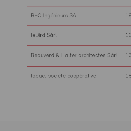
B+C Ingénieurs SA
1
leBird Sàrl
1
Beauverd & Halter architectes Sàrl
1
labac, société coopérative
1