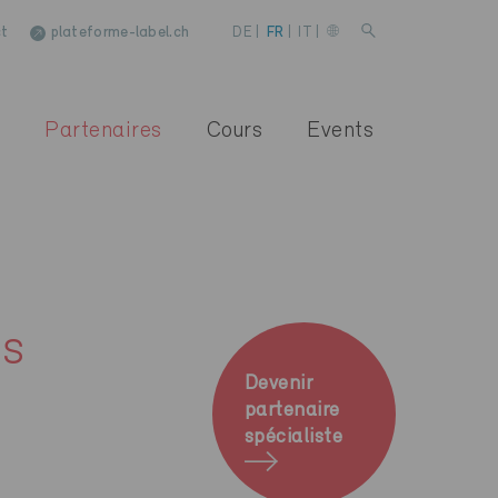
t
plateforme-label.ch
DE
|
FR
|
IT
|
Partenaires
Cours
Events
es
Devenir
partenaire
spécialiste