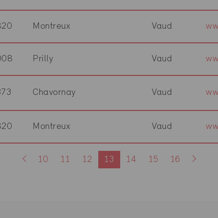
820
Montreux
Vaud
ww
008
Prilly
Vaud
ww
373
Chavornay
Vaud
ww
820
Montreux
Vaud
ww
10
11
12
13
14
15
16