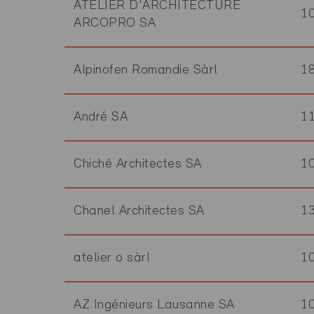
ATELIER D'ARCHITECTURE
1
ARCOPRO SA
Alpinofen Romandie Sàrl
1
André SA
1
Chiché Architectes SA
1
Chanel Architectes SA
1
atelier o sàrl
1
AZ Ingénieurs Lausanne SA
1