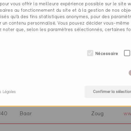
pour vous offrir la meilleure expérience possible sur le site 
340
Baar
Zoug
ww
saires au fonctionnement du site et à la gestion de nos obje
ilisés qu’à des fins statistiques anonymes, pour des paramè
cher un contenu personnalisé. Vous pouvez décider vous-même
343
Rotkreuz
Zoug
ww
ez noter que, selon les paramètres sélectionnés, certaines fo
340
Baar
Zoug
ww
Nécessaire
340
Baar
Zoug
ww
s Légales
Confirmer la sélectio
330
Cham
Zoug
ww
340
Baar
Zoug
ww