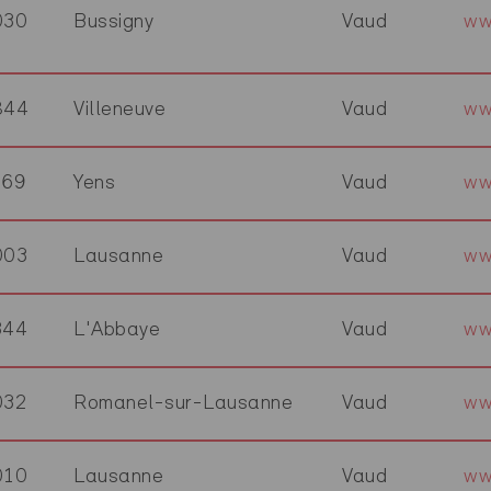
030
Bussigny
Vaud
ww
844
Villeneuve
Vaud
ww
169
Yens
Vaud
ww
003
Lausanne
Vaud
ww
344
L'Abbaye
Vaud
ww
032
Romanel-sur-Lausanne
Vaud
ww
010
Lausanne
Vaud
ww