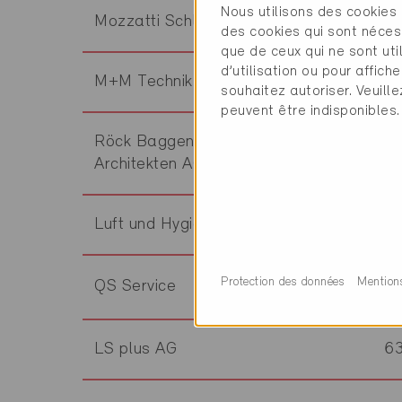
Nous utilisons des cookies 
Mozzatti Schlumpf Architekten AG
6
des cookies qui sont néces
que de ceux qui ne sont ut
d’utilisation ou pour affi
M+M Technik AG
6
souhaitez autoriser. Veuill
peuvent être indisponibles.
Röck Baggenstos Item Eyer
6
Architekten AG
Luft und Hygiene GmbH
6
Protection des données
Mention
QS Service
6
LS plus AG
6