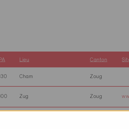
PA
Lieu
Canton
Si
330
Cham
Zoug
300
Zug
Zoug
ww
330
Cham
Zoug
ww