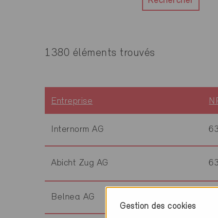
Rechercher
1380 éléments trouvés
Entreprise
N
Internorm AG
6
Abicht Zug AG
6
Belnea AG
6
Gestion des cookies