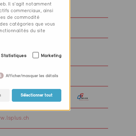
web. Il s'agit notamment
w.mozzattischlumpf.ch
ctifs commerciaux, ainsi
tres de commodité
 des catégories que vous
w.mmtechnik.ch
nctionnalités du site
w.rbie-architekten.ch
Statistiques
Marketing
w.luftundhygiene.ch
Afficher/masquer les détails
n
Sélectionner tout
w.qs-service.ch
w.lsplus.ch