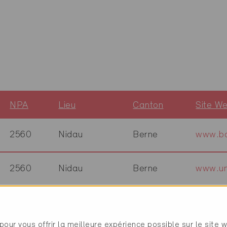
NPA
Lieu
Canton
Site W
2560
Nidau
Berne
www.ba
2560
Nidau
Berne
www.un
2610
Saint-Imier
Berne
www.mb
pour vous offrir la meilleure expérience possible sur le site 