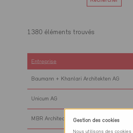
Rechercher
1380 éléments trouvés
Entreprise
Baumann + Khanlari Architekten AG
Unicum AG
MBR Architecture SA
Gestion des cookies
Nous utilisons des cookies 