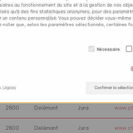
saires au fonctionnement du site et à la gestion de nos obje
2615
Sonvilier
Berne
www.mg
ilisés qu’à des fins statistiques anonymes, pour des paramè
cher un contenu personnalisé. Vous pouvez décider vous-même
ez noter que, selon les paramètres sélectionnés, certaines fo
2735
Malleray
Berne
www.dy
2740
Moutier
Berne
www.ec
Nécessaire
2800
Delémont
Jura
www.ti
2800
Delémont
Jura
www.ar
s Légales
Confirmer la sélectio
2800
Delémont
Jura
www.pl
2800
Delémont
Jura
www.cl