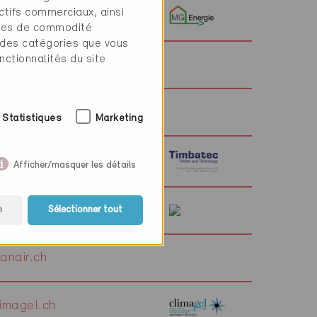
ctifs commerciaux, ainsi
energie.ch
tres de commodité
 des catégories que vous
nctionnalités du site
namic-habitat.com
esa.ch
Statistiques
Marketing
mbatec.ch
Afficher/masquer les détails
ches2000.ch
n
Sélectionner tout
anair.ch
imagel.ch