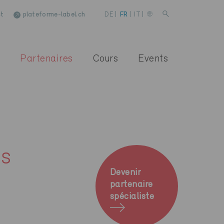
t
plateforme-label.ch
DE
|
FR
|
IT
|
Partenaires
Cours
Events
es
Devenir
partenaire
spécialiste