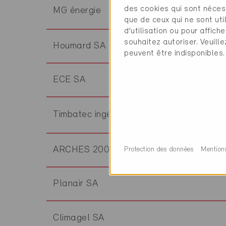
des cookies qui sont néces
MG énergie
que de ceux qui ne sont ut
d’utilisation ou pour affi
souhaitez autoriser. Veuill
Houmard SA
peuvent être indisponibles.
ECE SA
Timbatec ingénieurs bois SA
ARCHES 2000 SA
Protection des données
Mention
Planair SA
Climagel SA