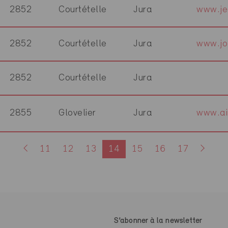
2852
Courtételle
Jura
www.je
2852
Courtételle
Jura
www.jol
2852
Courtételle
Jura
2855
Glovelier
Jura
www.ai
11
12
13
14
15
16
17
S’abonner à la newsletter