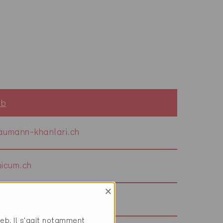
eb
umann-khanlari.ch
icum.ch
×
r-arch.ch
web. Il s'agit notamment