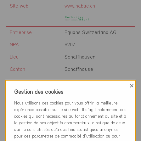
Site web
www.habac.ch
Entreprise
Equans Switzerland AG
NPA
8207
Lieu
Schaffhausen
Canton
Schaffhouse
Site web
www.equans.ch
×
Gestion des cookies
Nous utilisons des cookies pour vous offrir la meilleure
Entreprise
Atelier für nachhaltiges
expérience possible sur le site web. Il s'agit notamment des
Bauen
cookies qui sont nécessaires au fonctionnement du site et à
la gestion de nos objectifs commerciaux, ainsi que de ceux
NPA
8207
qui ne sont utilisés qu’à des fins statistiques anonymes,
pour des paramètres de commodité d’utilisation ou pour
Lieu
Schaffhausen