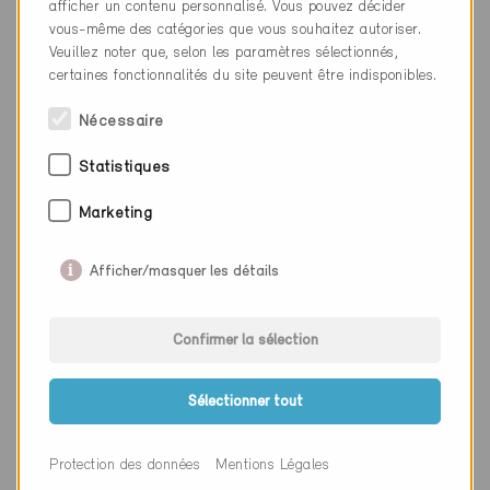
afficher un contenu personnalisé. Vous pouvez décider
vous-même des catégories que vous souhaitez autoriser.
Canton
Schaffhouse
Veuillez noter que, selon les paramètres sélectionnés,
Site web
www.atelier-naba.ch
certaines fonctionnalités du site peuvent être indisponibles.
Nécessaire
Entreprise
Bergamini Partner
Statistiques
Architekten GmbH
Marketing
NPA
8200
Lieu
Schaffhausen
Afficher/masquer les détails
Canton
Schaffhouse
Confirmer la sélection
Site web
www.bergaminipartner.ch
Sélectionner tout
Entreprise
Brütsch AG
Protection des données
Mentions Légales
NPA
8200