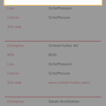
Lieu
Schaffhausen
Canton
Schaffhouse
Site web
Entreprise
Schmid Hutter AG
NPA
8200
Lieu
Schaffhausen
Canton
Schaffhouse
Site web
www.schmid-hutter.swiss
Entreprise
Sandri Architekten