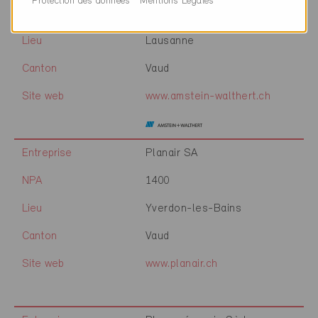
Protection des données
Mentions Légales
NPA
1006
Lieu
Lausanne
Canton
Vaud
Site web
www.amstein-walthert.ch
Entreprise
Planair SA
NPA
1400
Lieu
Yverdon-les-Bains
Canton
Vaud
Site web
www.planair.ch