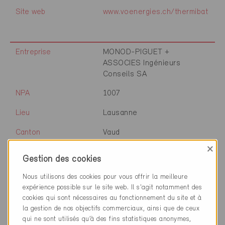
Site web
www.voenergies.ch/thermibat
Entreprise
MONOD-PIGUET +
ASSOCIES Ingénieurs
Conseils SA
NPA
1007
Lieu
Lausanne
Canton
Vaud
×
Site web
www.mpaic.com
Gestion des cookies
Nous utilisons des cookies pour vous offrir la meilleure
expérience possible sur le site web. Il s'agit notamment des
Entreprise
W·Architectes SA
cookies qui sont nécessaires au fonctionnement du site et à
la gestion de nos objectifs commerciaux, ainsi que de ceux
NPA
1260
qui ne sont utilisés qu’à des fins statistiques anonymes,