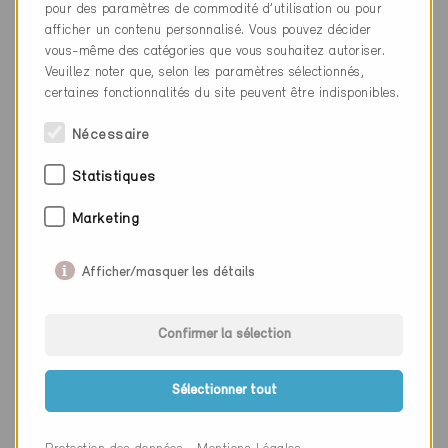
pour des paramètres de commodité d’utilisation ou pour
Lieu
Nyon
afficher un contenu personnalisé. Vous pouvez décider
vous-même des catégories que vous souhaitez autoriser.
Canton
Vaud
Veuillez noter que, selon les paramètres sélectionnés,
Site web
www.warchitectes.ch
certaines fonctionnalités du site peuvent être indisponibles.
Nécessaire
Entreprise
H2 engineering SA
Statistiques
NPA
1024
Marketing
Lieu
Ecublens VD
Afficher/masquer les détails
Canton
Vaud
Site web
www.h2-engineering.ch
Confirmer la sélection
Sélectionner tout
Entreprise
Amstein + Walthert Lausanne
SA