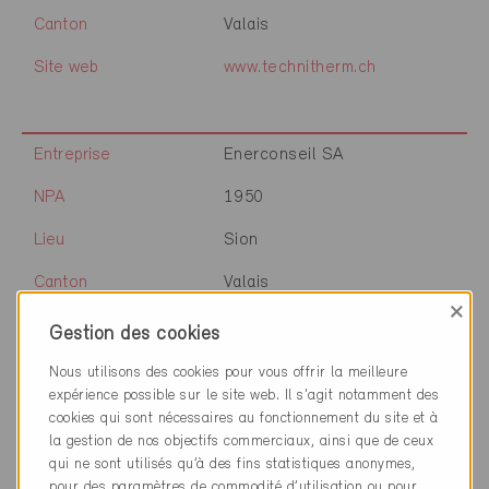
Canton
Valais
Site web
www.technitherm.ch
Entreprise
Enerconseil SA
NPA
1950
Lieu
Sion
Canton
Valais
×
Site web
www.enerconseil.ch
Gestion des cookies
Nous utilisons des cookies pour vous offrir la meilleure
expérience possible sur le site web. Il s'agit notamment des
cookies qui sont nécessaires au fonctionnement du site et à
Entreprise
VHTechnic Sàrl
la gestion de nos objectifs commerciaux, ainsi que de ceux
qui ne sont utilisés qu’à des fins statistiques anonymes,
NPA
1950
pour des paramètres de commodité d’utilisation ou pour