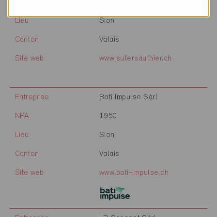
NPA
1950
Lieu
Sion
Canton
Valais
Site web
www.sutersauthier.ch
Entreprise
Bati Impulse Sàrl
NPA
1950
Lieu
Sion
Canton
Valais
Site web
www.bati-impulse.ch