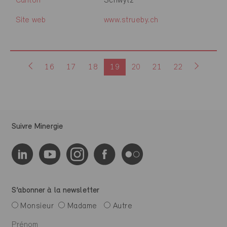
Canton
Schwytz
Site web
www.strueby.ch
16
17
18
19
20
21
22
Suivre Minergie
S’abonner à la newsletter
Monsieur
Madame
Autre