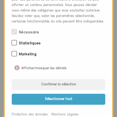
Lieu
Sion
afficher un contenu personnalisé. Vous pouvez décider
vous-même des catégories que vous souhaitez autoriser.
Canton
Valais
Veuillez noter que, selon les paramètres sélectionnés,
certaines fonctionnalités du site peuvent être indisponibles.
Site web
www.vhtechnic.ch
Nécessaire
Statistiques
Entreprise
Physeos SA
Marketing
NPA
1950
Lieu
Sion
Afficher/masquer les détails
Canton
Valais
Confirmer la sélection
Site web
www.physeos.ch
Sélectionner tout
Entreprise
suter sauthier architectes sa
Protection des données
Mentions Légales