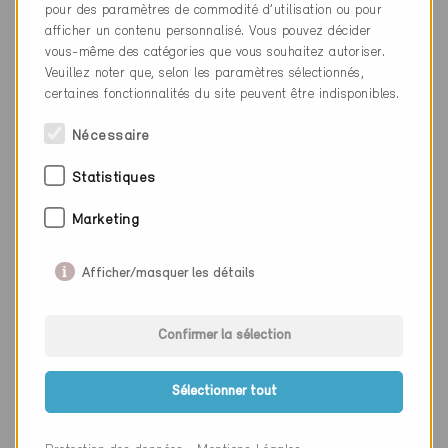
pour des paramètres de commodité d’utilisation ou pour
Lieu
Bulle
afficher un contenu personnalisé. Vous pouvez décider
vous-même des catégories que vous souhaitez autoriser.
Canton
Fribourg
Veuillez noter que, selon les paramètres sélectionnés,
Site web
www.atelier-a3.ch
certaines fonctionnalités du site peuvent être indisponibles.
Nécessaire
Entreprise
Brülhart Ducret AG
Statistiques
NPA
1715
Marketing
Lieu
Alterswil FR
Afficher/masquer les détails
Canton
Fribourg
Site web
www.bruelhartducret.ch
Confirmer la sélection
Sélectionner tout
Entreprise
Chammartin & Spicher SA