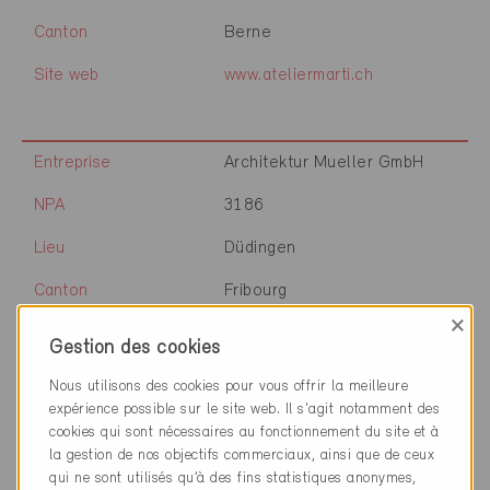
Canton
Berne
Site web
www.ateliermarti.ch
Entreprise
Architektur Mueller GmbH
NPA
3186
Lieu
Düdingen
Canton
Fribourg
×
Site web
www.architekturmueller.ch
Gestion des cookies
Nous utilisons des cookies pour vous offrir la meilleure
expérience possible sur le site web. Il s'agit notamment des
Entreprise
Atelier d'Architecture A3 SA
cookies qui sont nécessaires au fonctionnement du site et à
la gestion de nos objectifs commerciaux, ainsi que de ceux
NPA
1630
qui ne sont utilisés qu’à des fins statistiques anonymes,