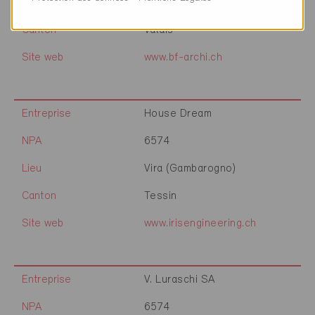
Lieu
Vionnaz
Canton
Valais
Site web
www.bf-archi.ch
Entreprise
House Dream
NPA
6574
Lieu
Vira (Gambarogno)
Canton
Tessin
Site web
www.irisengineering.ch
Entreprise
V. Luraschi SA
NPA
6574