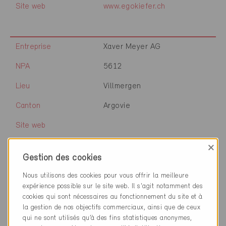
Site web
www.egokiefer.ch
Entreprise
Xaver Meyer AG
NPA
5612
Lieu
Villmergen
Canton
Argovie
Site web
×
Gestion des cookies
Entreprise
Planea AG
Nous utilisons des cookies pour vous offrir la meilleure
NPA
5612
expérience possible sur le site web. Il s'agit notamment des
cookies qui sont nécessaires au fonctionnement du site et à
Lieu
Villmergen
la gestion de nos objectifs commerciaux, ainsi que de ceux
qui ne sont utilisés qu’à des fins statistiques anonymes,
Canton
Argovie