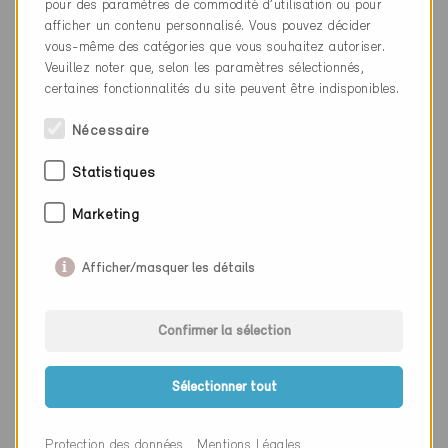
pour des paramètres de commodité d’utilisation ou pour
afficher un contenu personnalisé. Vous pouvez décider
Site web
www.planea.ch
vous-même des catégories que vous souhaitez autoriser.
Veuillez noter que, selon les paramètres sélectionnés,
certaines fonctionnalités du site peuvent être indisponibles.
Entreprise
RTB Corvaglia Sàrl
Nécessaire
NPA
1895
Statistiques
Lieu
Vionnaz
Marketing
Canton
Valais
Afficher/masquer les détails
Site web
www.villartb.ch
Confirmer la sélection
Entreprise
BF Architecture et Technique
du Bâtiment Sàrl
Sélectionner tout
NPA
1895
Protection des données
Mentions Légales