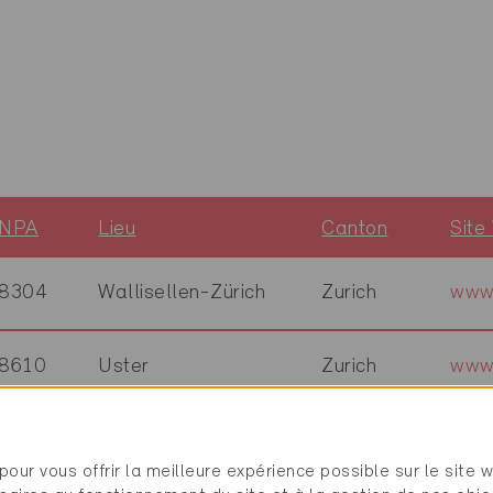
NPA
Lieu
Canton
Site
8304
Wallisellen-Zürich
Zurich
www
8610
Uster
Zurich
www
8022
Zürich
Zurich
pour vous offrir la meilleure expérience possible sur le site 