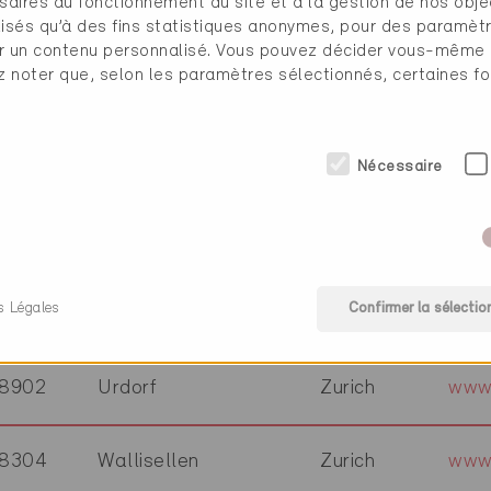
saires au fonctionnement du site et à la gestion de nos obje
8008
Zürich
Zurich
www.
ilisés qu’à des fins statistiques anonymes, pour des paramè
cher un contenu personnalisé. Vous pouvez décider vous-même
ez noter que, selon les paramètres sélectionnés, certaines fo
8408
Winterthur
Zurich
www
8400
Winterthur
Zurich
www
Nécessaire
8050
Zürich
Zurich
www
s Légales
Confirmer la sélectio
8184
Bachenbülach
Zurich
www
8902
Urdorf
Zurich
www.
8304
Wallisellen
Zurich
www