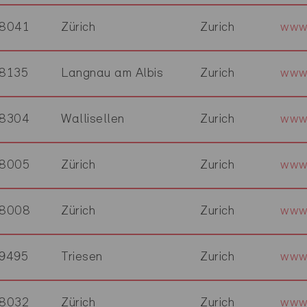
8041
Zürich
Zurich
www
8135
Langnau am Albis
Zurich
www.
8304
Wallisellen
Zurich
www.
8005
Zürich
Zurich
www
8008
Zürich
Zurich
www.
9495
Triesen
Zurich
www.
8032
Zürich
Zurich
www