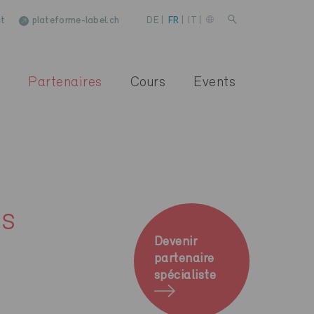
t
plateforme-label.ch
DE
|
FR
|
IT
|
Partenaires
Cours
Events
es
Devenir
partenaire
spécialiste