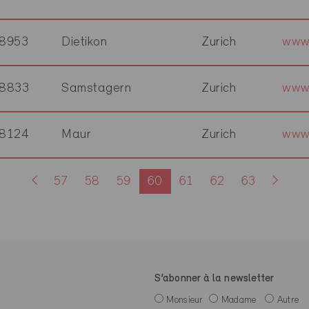
8953
Dietikon
Zurich
www.
8833
Samstagern
Zurich
www.
8124
Maur
Zurich
www.
57
58
59
60
61
62
63
S’abonner à la newsletter
Monsieur
Madame
Autre