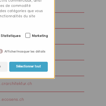
ctifs commerciaux, ainsi
bwarchitekten.ch
tres de commodité
 des catégories que vous
nctionnalités du site
.bws-bauphysik.ch
.equans.ch
Statistiques
Marketing
Afficher/masquer les détails
.equans.ch
n
Sélectionner tout
.dosteba.ch
crarchitektur.ch
.ecosens.ch