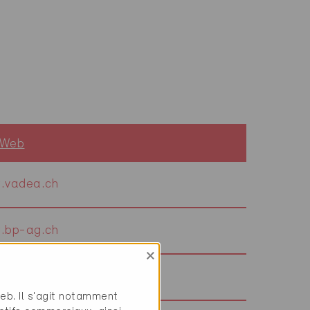
 Web
.vadea.ch
.bp-ag.ch
×
web. Il s'agit notamment