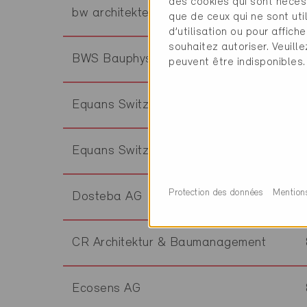
des cookies qui sont néces
bw architekten
que de ceux qui ne sont ut
d’utilisation ou pour affi
souhaitez autoriser. Veuill
BWS Bauphysik AG
peuvent être indisponibles.
Equans Switzerland AG
Equans Switzerland AG
Protection des données
Mention
Dosteba AG
CR Architektur & Baumanagement
Ecosens AG