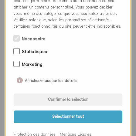
pour des paramètres de commodité d’utilisation ou pour
afficher un contenu personnalisé. Vous pouvez décider
Lieu
Buus
vous-même des catégories que vous souhaitez autoriser.
Veuillez noter que, selon les paramètres sélectionnés,
Canton
Bâle-Campagne
certaines fonctionnalités du site peuvent être indisponibles.
Site web
www.arch-ruepp.ch
Nécessaire
Statistiques
Entreprise
ARCHIDEE Markus Bürgin
Marketing
NPA
4410
Lieu
Liestal
Afficher/masquer les détails
Canton
Bâle-Campagne
Confirmer la sélection
Site web
www.archidee-mb.ch
Sélectionner tout
Entreprise
Atelier für Architektur GmbH
Protection des données
Mentions Légales