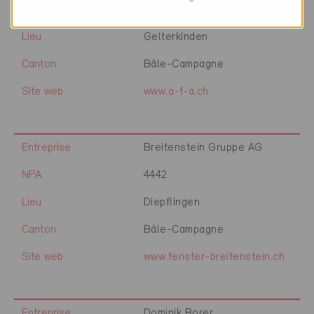
NPA
4460
Lieu
Gelterkinden
Canton
Bâle-Campagne
Site web
www.a-f-a.ch
Entreprise
Breitenstein Gruppe AG
NPA
4442
Lieu
Diepflingen
Canton
Bâle-Campagne
Site web
www.fenster-breitenstein.ch
Entreprise
Dominik Borer