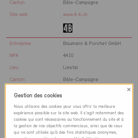
Canton
Bâle-Campagne
Site web
www.4-b.ch
Entreprise
Baumann & Porchet GmbH
NPA
4410
Lieu
Liestal
Canton
Bâle-Campagne
×
Site web
www.baumann-porchet.ch
Gestion des cookies
Nous utilisons des cookies pour vous offrir la meilleure
expérience possible sur le site web. Il s'agit notamment des
Entreprise
Architekturbüro Doris Ruepp-
cookies qui sont nécessaires au fonctionnement du site et à
Hediger
la gestion de nos objectifs commerciaux, ainsi que de ceux
qui ne sont utilisés qu’à des fins statistiques anonymes,
NPA
4463