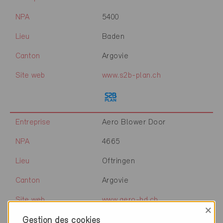
NPA
5400
Lieu
Baden
Canton
Argovie
Site web
www.s2b-plan.ch
Entreprise
Aero Blower Door
NPA
4665
Lieu
Oftringen
Canton
Argovie
Site web
www.aero-bd.ch
×
Gestion des cookies