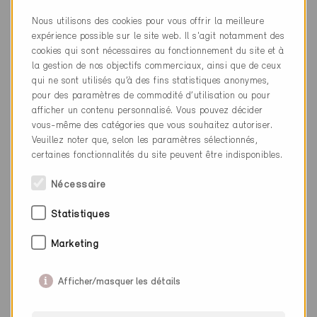
Nous utilisons des cookies pour vous offrir la meilleure
Entreprise
Ing. Roberto Alessi
expérience possible sur le site web. Il s'agit notamment des
NPA
25087
cookies qui sont nécessaires au fonctionnement du site et à
la gestion de nos objectifs commerciaux, ainsi que de ceux
Lieu
Salò
qui ne sont utilisés qu’à des fins statistiques anonymes,
pour des paramètres de commodité d’utilisation ou pour
Canton
Argovie
afficher un contenu personnalisé. Vous pouvez décider
vous-même des catégories que vous souhaitez autoriser.
Site web
Veuillez noter que, selon les paramètres sélectionnés,
certaines fonctionnalités du site peuvent être indisponibles.
Nécessaire
Entreprise
eicher+pauli Aarau AG
Statistiques
NPA
5000
Marketing
Lieu
Aarau
Canton
Argovie
Afficher/masquer les détails
Site web
eicher-pauli.ch