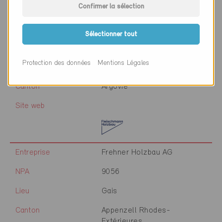
Confirmer la sélection
Entreprise
Fleischmann & Berz AG
Sélectionner tout
NPA
5430
Protection des données
Mentions Légales
Lieu
Wettingen
Canton
Argovie
Site web
Entreprise
Frehner Holzbau AG
NPA
9056
Lieu
Gais
Canton
Appenzell Rhodes-
Extérieures