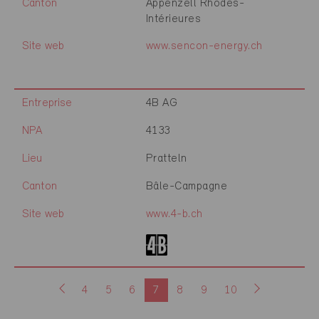
Canton
Appenzell Rhodes-
Intérieures
Site web
www.sencon-energy.ch
Entreprise
4B AG
NPA
4133
Lieu
Pratteln
Canton
Bâle-Campagne
Site web
www.4-b.ch
4
5
6
7
8
9
10