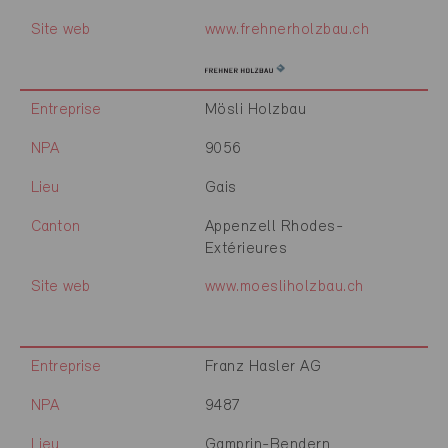
Site web
www.frehnerholzbau.ch
Entreprise
Mösli Holzbau
NPA
9056
Lieu
Gais
Canton
Appenzell Rhodes-
Extérieures
Site web
www.moesliholzbau.ch
Entreprise
Franz Hasler AG
NPA
9487
Lieu
Gamprin-Bendern