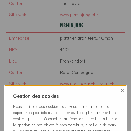
Canton
Thurgovie
Site web
www.pirminjung.ch/
Entreprise
plattner architektur Gmbh
NPA
4402
Lieu
Frenkendorf
Canton
Bâle-Campagne
Site web
www.plattnerarchitektur.ch
×
Gestion des cookies
Nous utilisons des cookies pour vous offrir la meilleure
Entreprise
Gaille Construction SA
expérience possible sur le site web. Il s'agit notamment des
cookies qui sont nécessaires au fonctionnement du site et à
NPA
2027
la gestion de nos objectifs commerciaux, ainsi que de ceux