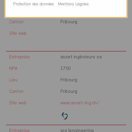
Protection des données
Mentions Légales
Lieu
Fribourg
Canton
Fribourg
Site web
Entreprise
asset ingénieurs sa
NPA
1700
Lieu
Fribourg
Canton
Fribourg
Site web
www.asset-ing.ch/
Entreprise
srg |engineering