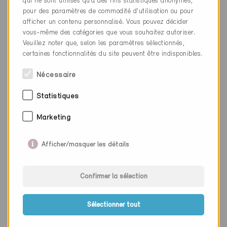
qui ne sont utilisés qu’à des fins statistiques anonymes,
Lieu
Fresens
pour des paramètres de commodité d’utilisation ou pour
afficher un contenu personnalisé. Vous pouvez décider
Canton
Neuchâtel
vous-même des catégories que vous souhaitez autoriser.
Veuillez noter que, selon les paramètres sélectionnés,
Site web
www.gaille.ch
certaines fonctionnalités du site peuvent être indisponibles.
Nécessaire
Entreprise
Tecnoservice Engineering SA
Statistiques
NPA
1700
Marketing
Lieu
Fribourg
Afficher/masquer les détails
Canton
Fribourg
Site web
www.tecnoservice.ch
Confirmer la sélection
Sélectionner tout
Entreprise
Nissille Energieberatungen
NPA
1700