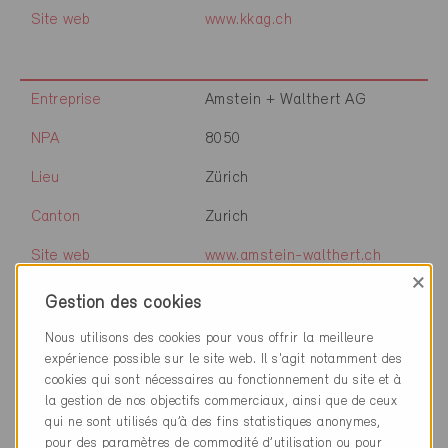
Site web
www.kkag.ch
Entreprise
Amstein + Walthert AG
NPA
8050
Lieu
Zürich
Canton
Zurich
Site web
www.amstein-walthert.ch
×
Gestion des cookies
Entreprise
architekturbüro bosshard und
Nous utilisons des cookies pour vous offrir la meilleure
partner ag
expérience possible sur le site web. Il s'agit notamment des
cookies qui sont nécessaires au fonctionnement du site et à
NPA
8050
la gestion de nos objectifs commerciaux, ainsi que de ceux
qui ne sont utilisés qu’à des fins statistiques anonymes,
Lieu
Zürich
pour des paramètres de commodité d’utilisation ou pour