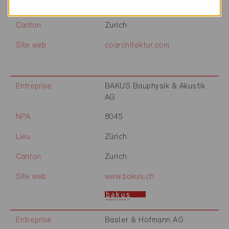
Lieu
Zürich
Canton
Zurich
Site web
coarchitektur.com
Entreprise
BAKUS Bauphysik & Akustik
AG
NPA
8045
Lieu
Zürich
Canton
Zurich
Site web
www.bakus.ch
Entreprise
Basler & Hofmann AG