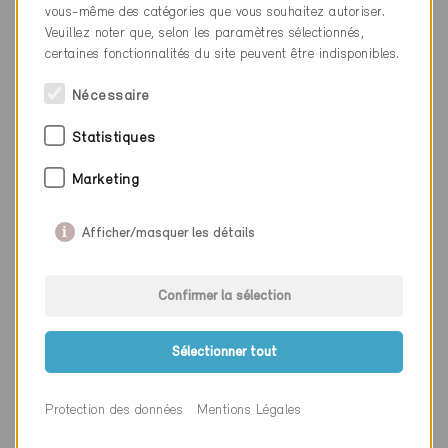
vous-même des catégories que vous souhaitez autoriser.
Site web
www.wlp.ch
Veuillez noter que, selon les paramètres sélectionnés,
certaines fonctionnalités du site peuvent être indisponibles.
Nécessaire
Entreprise
WIRITA GmbH
Statistiques
NPA
5605
Lieu
Dottikon
Marketing
Canton
Argovie
Afficher/masquer les détails
Site web
www.wirita.ch
Confirmer la sélection
Entreprise
WindowMaster Focair AG
Sélectionner tout
NPA
4632
Protection des données
Mentions Légales
Lieu
Trimbach