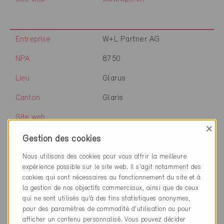
Entreprise
W+L Partner AG
NPA
8750
Lieu
Glarus
Canton
Glaris
Site web
×
Gestion des cookies
Nous utilisons des cookies pour vous offrir la meilleure
Entreprise
W+L Partner AG
expérience possible sur le site web. Il s'agit notamment des
NPA
8645
cookies qui sont nécessaires au fonctionnement du site et à
la gestion de nos objectifs commerciaux, ainsi que de ceux
Lieu
Rapperswil-Jona
qui ne sont utilisés qu’à des fins statistiques anonymes,
pour des paramètres de commodité d’utilisation ou pour
Canton
Saint-Gall
afficher un contenu personnalisé. Vous pouvez décider