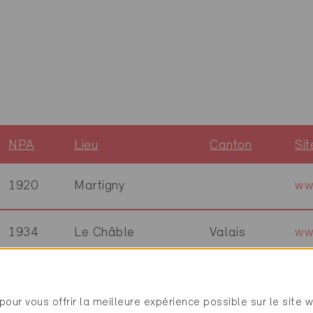
NPA
Lieu
Canton
Si
1920
Martigny
ww
1934
Le Châble
Valais
ww
1936
Verbier
Valais
ww
pour vous offrir la meilleure expérience possible sur le site 