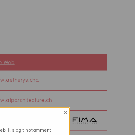
te Web
w.aetherys.cha
w.alparchitecture.ch
×
w.fima-arch.ch
web. Il s'agit notamment