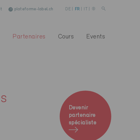
t
plateforme-label.ch
DE
|
FR
|
IT
|
Partenaires
Cours
Events
es
Devenir
partenaire
spécialiste