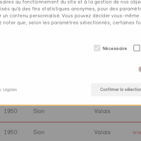
saires au fonctionnement du site et à la gestion de nos obje
1941
Vollèges
Valais
ww
ilisés qu’à des fins statistiques anonymes, pour des paramè
cher un contenu personnalisé. Vous pouvez décider vous-même
ez noter que, selon les paramètres sélectionnés, certaines fo
1946
Bourg-St-Pierre
Valais
ww
1950
Sion
Valais
ww
Nécessaire
1950
Sion
Valais
s Légales
Confirmer la sélectio
1950
Sion
Valais
ww
1950
Sion
Valais
1950
Sion
Valais
ww