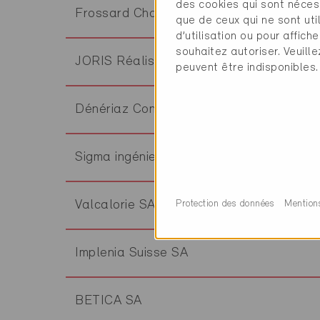
des cookies qui sont néces
Frossard Charpente et Menuiserie Sàrl
que de ceux qui ne sont ut
d’utilisation ou pour affi
souhaitez autoriser. Veuill
JORIS Réalisations SA
peuvent être indisponibles.
Dénériaz Construction Bois SA
Sigma ingénierie & maintenance sa
Protection des données
Mention
Valcalorie SA
Implenia Suisse SA
BETICA SA