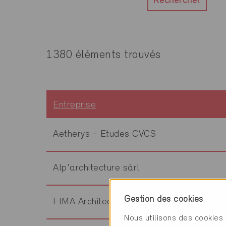
Rechercher
1380 éléments trouvés
Entreprise
Aetherys - Etudes CVCS
Alp'architecture sàrl
Gestion des cookies
FIMA Architecture SA
Nous utilisons des cookies 