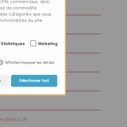
ctifs commerciaux, ainsi
w.frossardbois.ch
tres de commodité
 des catégories que vous
nctionnalités du site
w.acjoris.ch
w.deneriaz.com
Statistiques
Marketing
Afficher/masquer les détails
n
Sélectionner tout
w.valcalorie.ch
w.betica.ch