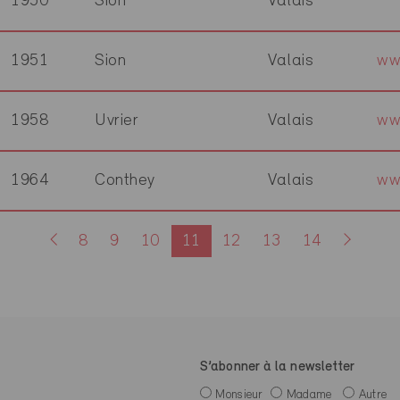
1950
Sion
Valais
1951
Sion
Valais
ww
1958
Uvrier
Valais
ww
1964
Conthey
Valais
ww
8
9
10
11
12
13
14
S’abonner à la newsletter
Monsieur
Madame
Autre