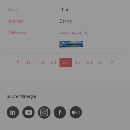
Lieu
Thun
Canton
Berne
Site web
www.mayag.ch
18
19
20
21
22
23
24
Suivre Minergie