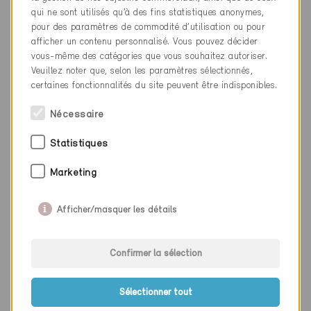
Lieu
Grünen
qui ne sont utilisés qu’à des fins statistiques anonymes,
pour des paramètres de commodité d’utilisation ou pour
Canton
Berne
afficher un contenu personnalisé. Vous pouvez décider
vous-même des catégories que vous souhaitez autoriser.
Site web
www.iseliundtrachsel.ch
Veuillez noter que, selon les paramètres sélectionnés,
certaines fonctionnalités du site peuvent être indisponibles.
Entreprise
Lädrach Holzbau AG
Nécessaire
NPA
3510
Statistiques
Lieu
Konolfingen
Marketing
Canton
Berne
Afficher/masquer les détails
Site web
www.laedrach.ch
Confirmer la sélection
Entreprise
Röthlisberger Zimmerei AG
Sélectionner tout
NPA
3533